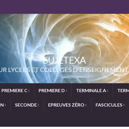
SUJETEXA
UR LYCEES ET COLLEGES D'ENSEIGNEME
PREMIERE C
PREMIERE D
TERMINALE A
TERM
ON
SECONDE
EPREUVES ZÉRO
FASCICULES