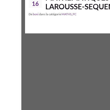
16
LAROUSSE-SEQUEN
De
boni
dans la catégorie
MATHS_PC