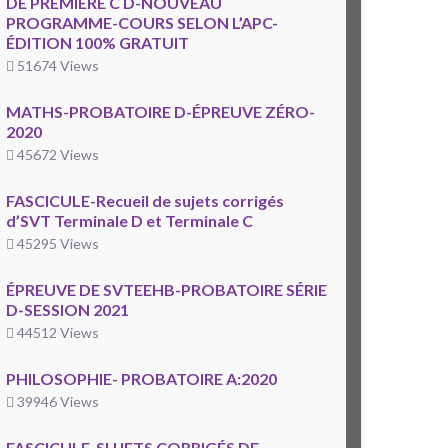
DE PREMIÈRE C D-NOUVEAU
PROGRAMME-COURS SELON L’APC-
ÉDITION 100% GRATUIT
51674 Views
MATHS-PROBATOIRE D-ÉPREUVE ZÉRO-
2020
45672 Views
FASCICULE-Recueil de sujets corrigés
d’SVT Terminale D et Terminale C
45295 Views
ÉPREUVE DE SVTEEHB-PROBATOIRE SÉRIE
D-SESSION 2021
44512 Views
PHILOSOPHIE- PROBATOIRE A:2020
39946 Views
FASCICULE-SUJETS CORRIGÉS DE