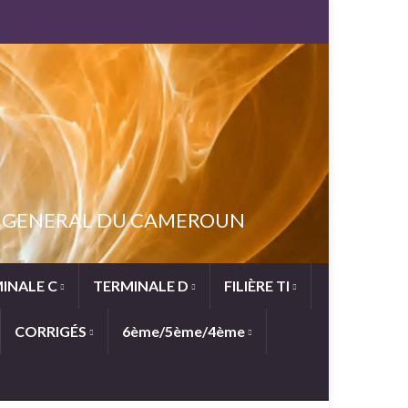
NT GENERAL DU CAMEROUN
INALE C
TERMINALE D
FILIÈRE TI
CORRIGÉS
6ème/5ème/4ème