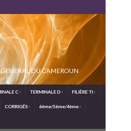
NT GENERAL DU CAMEROUN
INALE C
TERMINALE D
FILIÈRE TI
CORRIGÉS
6ème/5ème/4ème