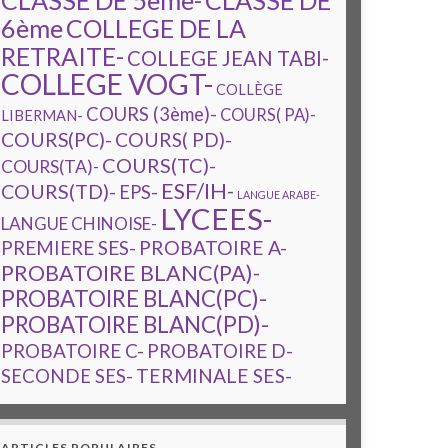
CLASSE DE 5ème-
CLASSE DE
6ème
COLLEGE DE LA
RETRAITE-
COLLEGE JEAN TABI-
COLLEGE VOGT-
COLLÈGE
COURS (3ème)-
COURS( PA)-
LIBERMAN-
COURS(PC)-
COURS( PD)-
COURS(TC)-
COURS(TA)-
ESF/IH-
COURS(TD)-
EPS-
LANGUE ARABE-
LYCEES-
LANGUE CHINOISE-
PREMIERE SES-
PROBATOIRE A-
PROBATOIRE BLANC(PA)-
PROBATOIRE BLANC(PC)-
PROBATOIRE BLANC(PD)-
PROBATOIRE C-
PROBATOIRE D-
TERMINALE SES-
SECONDE SES-
ARTICLES POPULAIRES