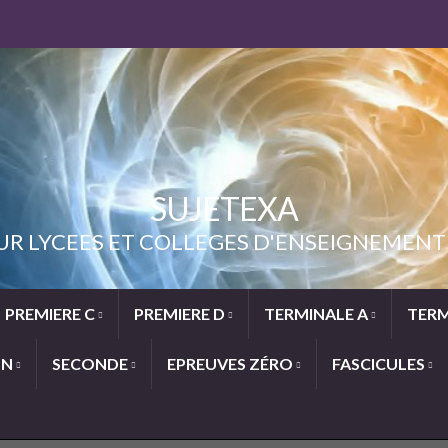
SUJETEXA
UR LYCEES ET COLLEGES D'ENSEIGNEME
PREMIERE C
PREMIERE D
TERMINALE A
TERM
ON
SECONDE
EPREUVES ZÉRO
FASCICULES