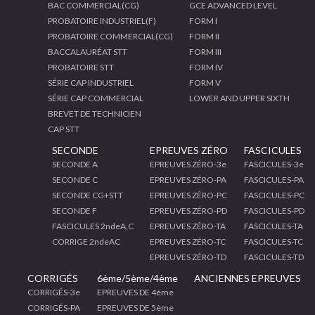
BAC COMMERCIAL(CG)
GCE ADVANCED LEVEL
PROBATOIRE INDUSTRIEL(F)
FORM I
PROBATOIRE COMMERCIAL(CG)
FORM II
BACCALAURÉAT STT
FORM III
PROBATOIRE STT
FORM IV
SÉRIE CAP INDUSTRIEL
FORM V
SÉRIE CAP COMMERCIAL
LOWER AND UPPER SIXTH
BREVET DE TECHNICIEN
CAP STT
SECONDE
EPREUVES ZÉRO
FASCICULES
SECONDE A
EPREUVES ZÉRO-3e
FASCICULES-3e
SECONDE C
EPREUVES ZÉRO-PA
FASCICULES-PA
SECONDE CG+STT
EPREUVES ZÉRO-PC
FASCICULES-PC
SECONDE F
EPREUVES ZÉRO-PD
FASCICULES-PD
FASCICULES 2ndeA,C
EPREUVES ZÉRO-TA
FASCICULES-TA
CORRIGE 2ndeAC
EPREUVES ZÉRO-TC
FASCICULES-TC
EPREUVES ZÉRO-TD
FASCICULES-TD
CORRIGÉS
6ème/5ème/4ème
ANCIENNES EPREUVES
CORRIGÉS-3e
EPREUVES DE 4ème
CORRIGÉS-PA
EPREUVES DE 5ème