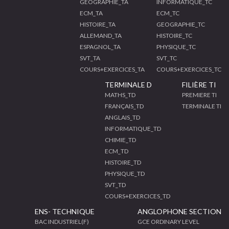
GEOGRAPHIE_TA
INFORMATIQUE_TC
ECM_TA
ECM_TC
HISTOIRE_TA
GEOGRAPHIE_TC
ALLEMAND_TA
HISTOIRE_TC
ESPAGNOL_TA
PHYSIQUE_TC
SVT_TA
SVT_TC
COURS+EXERCICES_TA
COURS+EXERCICES_TC
TERMINALE D
FILIÈRE TI
MATHS_TD
PREMIERE TI
FRANÇAIS_TD
TERMINALE TI
ANGLAIS_TD
INFORMATIQUE_TD
CHIMIE_TD
ECM_TD
HISTOIRE_TD
PHYSIQUE_TD
SVT_TD
COURS+EXERCICES_TD
ENS- TECHNIQUE
ANGLOPHONE SECTION
BAC INDUSTRIEL(F)
GCE ORDINARY LEVEL