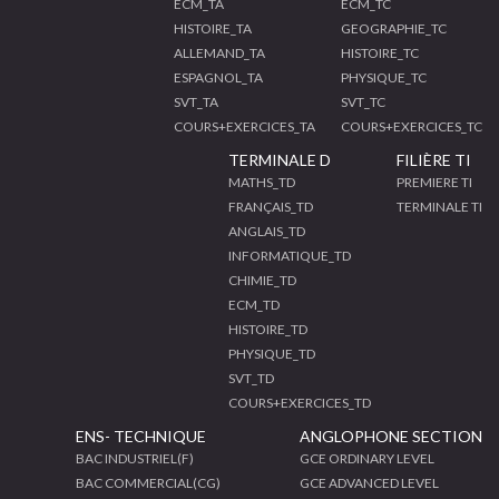
ECM_TA
ECM_TC
HISTOIRE_TA
GEOGRAPHIE_TC
ALLEMAND_TA
HISTOIRE_TC
ESPAGNOL_TA
PHYSIQUE_TC
SVT_TA
SVT_TC
COURS+EXERCICES_TA
COURS+EXERCICES_TC
TERMINALE D
FILIÈRE TI
MATHS_TD
PREMIERE TI
FRANÇAIS_TD
TERMINALE TI
ANGLAIS_TD
INFORMATIQUE_TD
CHIMIE_TD
ECM_TD
HISTOIRE_TD
PHYSIQUE_TD
SVT_TD
COURS+EXERCICES_TD
ENS- TECHNIQUE
ANGLOPHONE SECTION
BAC INDUSTRIEL(F)
GCE ORDINARY LEVEL
BAC COMMERCIAL(CG)
GCE ADVANCED LEVEL