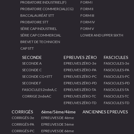
PROBATOIRE INDUSTRIEL(F)
FORM I
PROBATOIRE COMMERCIAL(CG)
FORM II
BACCALAURÉAT STT
FORM III
PROBATOIRE STT
FORM IV
SÉRIE CAP INDUSTRIEL
FORM V
SÉRIE CAP COMMERCIAL
LOWER AND UPPER SIXTH
BREVET DE TECHNICIEN
CAP STT
SECONDE
EPREUVES ZÉRO
FASCICULES
SECONDE A
EPREUVES ZÉRO-3e
FASCICULES-3e
SECONDE C
EPREUVES ZÉRO-PA
FASCICULES-PA
SECONDE CG+STT
EPREUVES ZÉRO-PC
FASCICULES-PC
SECONDE F
EPREUVES ZÉRO-PD
FASCICULES-PD
FASCICULES 2ndeA,C
EPREUVES ZÉRO-TA
FASCICULES-TA
CORRIGE 2ndeAC
EPREUVES ZÉRO-TC
FASCICULES-TC
EPREUVES ZÉRO-TD
FASCICULES-TD
CORRIGÉS
6ème/5ème/4ème
ANCIENNES EPREUVES
CORRIGÉS-3e
EPREUVES DE 4ème
CORRIGÉS-PA
EPREUVES DE 5ème
CORRIGÉS-PC
EPREUVES DE 6ème