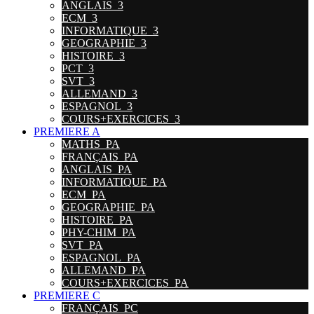
ANGLAIS_3
ECM_3
INFORMATIQUE_3
GEOGRAPHIE_3
HISTOIRE_3
PCT_3
SVT_3
ALLEMAND_3
ESPAGNOL_3
COURS+EXERCICES_3
PREMIERE A
MATHS_PA
FRANÇAIS_PA
ANGLAIS_PA
INFORMATIQUE_PA
ECM_PA
GEOGRAPHIE_PA
HISTOIRE_PA
PHY-CHIM_PA
SVT_PA
ESPAGNOL_PA
ALLEMAND_PA
COURS+EXERCICES_PA
PREMIERE C
FRANÇAIS_PC