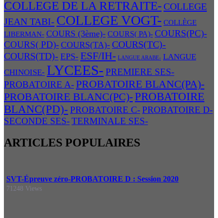
COLLEGE DE LA RETRAITE-
COLLEGE
COLLEGE VOGT-
JEAN TABI-
COLLÈGE
COURS(PC)-
COURS (3ème)-
COURS( PA)-
LIBERMAN-
COURS(TC)-
COURS( PD)-
COURS(TA)-
ESF/IH-
COURS(TD)-
EPS-
LANGUE
LANGUE ARABE-
LYCEES-
PREMIERE SES-
CHINOISE-
PROBATOIRE BLANC(PA)-
PROBATOIRE A-
PROBATOIRE BLANC(PC)-
PROBATOIRE
BLANC(PD)-
PROBATOIRE C-
PROBATOIRE D-
SECONDE SES-
TERMINALE SES-
ARTICLES POPULAIRES
SVT-Épreuve zéro-PROBATOIRE D : Session 2020
71248 Views