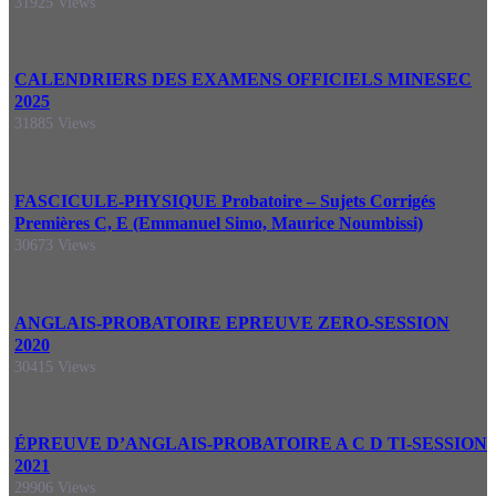
31925 Views
CALENDRIERS DES EXAMENS OFFICIELS MINESEC
2025
31885 Views
FASCICULE-PHYSIQUE Probatoire – Sujets Corrigés
Premières C, E (Emmanuel Simo, Maurice Noumbissi)
30673 Views
ANGLAIS-PROBATOIRE EPREUVE ZERO-SESSION
2020
30415 Views
ÉPREUVE D’ANGLAIS-PROBATOIRE A C D TI-SESSION
2021
29906 Views