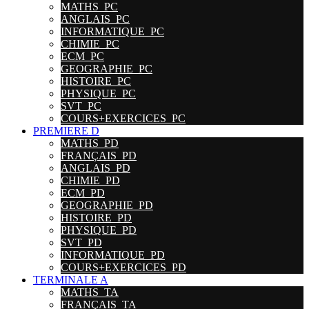
MATHS_PC
ANGLAIS_PC
INFORMATIQUE_PC
CHIMIE_PC
ECM_PC
GEOGRAPHIE_PC
HISTOIRE_PC
PHYSIQUE_PC
SVT_PC
COURS+EXERCICES_PC
PREMIERE D
MATHS_PD
FRANÇAIS_PD
ANGLAIS_PD
CHIMIE_PD
ECM_PD
GEOGRAPHIE_PD
HISTOIRE_PD
PHYSIQUE_PD
SVT_PD
INFORMATIQUE_PD
COURS+EXERCICES_PD
TERMINALE A
MATHS_TA
FRANÇAIS_TA