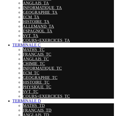
ANGLAIS_TA
INFORMATIQUE_TA
GEOGRAPHIE_TA
ECM_TA
HISTOIRE_TA
ALLEMAND_TA
ESPAGNOL_TA
SVT_TA
COURS+EXERCICES_TA
TERMINALE C
MATHS_TC
FRANÇAIS_TC
ANGLAIS_TC
CHIMIE_TC
INFORMATIQUE_TC
ECM_TC
GEOGRAPHIE_TC
HISTOIRE_TC
PHYSIQUE_TC
SVT_TC
COURS+EXERCICES_TC
TERMINALE D
MATHS_TD
FRANÇAIS_TD
ANGLAIS_TD