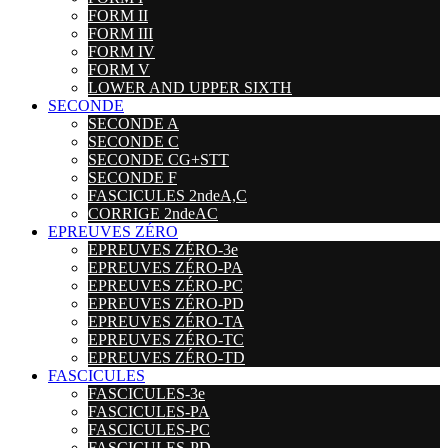
FORM II
FORM III
FORM IV
FORM V
LOWER AND UPPER SIXTH
SECONDE
SECONDE A
SECONDE C
SECONDE CG+STT
SECONDE F
FASCICULES 2ndeA,C
CORRIGE 2ndeAC
EPREUVES ZÉRO
EPREUVES ZÉRO-3e
EPREUVES ZÉRO-PA
EPREUVES ZÉRO-PC
EPREUVES ZÉRO-PD
EPREUVES ZÉRO-TA
EPREUVES ZÉRO-TC
EPREUVES ZÉRO-TD
FASCICULES
FASCICULES-3e
FASCICULES-PA
FASCICULES-PC
FASCICULES-PD