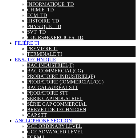
INFORMATIQUE_TD
CHIMIE_TD
ECM_TD
HISTOIRE_TD
PHYSIQUE_TD
SVT_TD
COURS+EXERCICES_TD
FILIÈRE TI
PREMIERE TI
TERMINALE TI
ENS- TECHNIQUE
BAC INDUSTRIEL(F)
BAC COMMERCIAL(CG)
PROBATOIRE INDUSTRIEL(F)
PROBATOIRE COMMERCIAL(CG)
BACCALAURÉAT STT
PROBATOIRE STT
SÉRIE CAP INDUSTRIEL
SÉRIE CAP COMMERCIAL
BREVET DE TECHNICIEN
CAP STT
ANGLOPHONE SECTION
GCE ORDINARY LEVEL
GCE ADVANCED LEVEL
FORM I