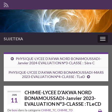
SUJETEXA
Togg
navig
PHYSIQUE-LYCEE D’AKWA NORD BONAMOUSSADI-
Janvier 2024-EVALUATION N°3-CLASSE : 1ère C
PHYSIQUE-LYCEE D’AKWA NORD BONAMOUSSADI-MARS
2023-EVALUATION N°4-CLASSE :TLeD
CHIMIE-LYCEE D’AKWA NORD
JAN
BONAMOUSSADI-Janvier 2023-
11
EVALUATION N°3-CLASSE :TLeCD
De
boni
dans la catégorie
CHIMIE_TC
,
CHIMIE_TD