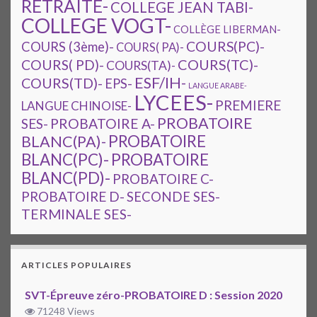
RETRAITE-
COLLEGE JEAN TABI-
COLLEGE VOGT-
COLLÈGE LIBERMAN-
COURS(PC)-
COURS (3ème)-
COURS( PA)-
COURS(TC)-
COURS( PD)-
COURS(TA)-
ESF/IH-
COURS(TD)-
EPS-
LANGUE ARABE-
LYCEES-
PREMIERE
LANGUE CHINOISE-
PROBATOIRE
SES-
PROBATOIRE A-
PROBATOIRE
BLANC(PA)-
BLANC(PC)-
PROBATOIRE
BLANC(PD)-
PROBATOIRE C-
PROBATOIRE D-
SECONDE SES-
TERMINALE SES-
ARTICLES POPULAIRES
SVT-Épreuve zéro-PROBATOIRE D : Session 2020
71248 Views