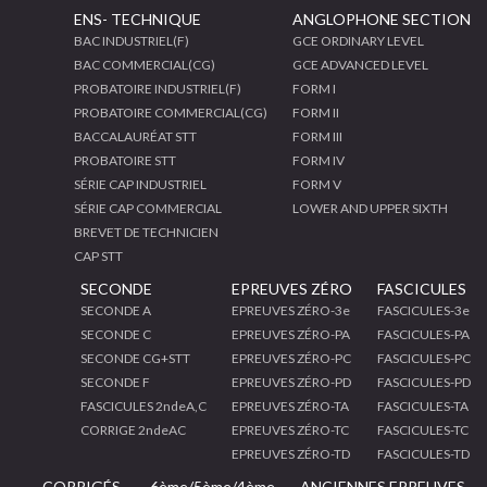
ENS- TECHNIQUE
ANGLOPHONE SECTION
BAC INDUSTRIEL(F)
GCE ORDINARY LEVEL
BAC COMMERCIAL(CG)
GCE ADVANCED LEVEL
PROBATOIRE INDUSTRIEL(F)
FORM I
PROBATOIRE COMMERCIAL(CG)
FORM II
BACCALAURÉAT STT
FORM III
PROBATOIRE STT
FORM IV
SÉRIE CAP INDUSTRIEL
FORM V
SÉRIE CAP COMMERCIAL
LOWER AND UPPER SIXTH
BREVET DE TECHNICIEN
CAP STT
SECONDE
EPREUVES ZÉRO
FASCICULES
SECONDE A
EPREUVES ZÉRO-3e
FASCICULES-3e
SECONDE C
EPREUVES ZÉRO-PA
FASCICULES-PA
SECONDE CG+STT
EPREUVES ZÉRO-PC
FASCICULES-PC
SECONDE F
EPREUVES ZÉRO-PD
FASCICULES-PD
FASCICULES 2ndeA,C
EPREUVES ZÉRO-TA
FASCICULES-TA
CORRIGE 2ndeAC
EPREUVES ZÉRO-TC
FASCICULES-TC
EPREUVES ZÉRO-TD
FASCICULES-TD
CORRIGÉS
6ème/5ème/4ème
ANCIENNES EPREUVES