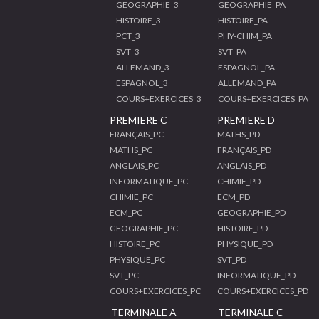
GEOGRAPHIE_3
GEOGRAPHIE_PA
HISTOIRE_3
HISTOIRE_PA
PCT_3
PHY-CHIM_PA
SVT_3
SVT_PA
ALLEMAND_3
ESPAGNOL_PA
ESPAGNOL_3
ALLEMAND_PA
COURS+EXERCICES_3
COURS+EXERCICES_PA
PREMIERE C
PREMIERE D
FRANÇAIS_PC
MATHS_PD
MATHS_PC
FRANÇAIS_PD
ANGLAIS_PC
ANGLAIS_PD
INFORMATIQUE_PC
CHIMIE_PD
CHIMIE_PC
ECM_PD
ECM_PC
GEOGRAPHIE_PD
GEOGRAPHIE_PC
HISTOIRE_PD
HISTOIRE_PC
PHYSIQUE_PD
PHYSIQUE_PC
SVT_PD
SVT_PC
INFORMATIQUE_PD
COURS+EXERCICES_PC
COURS+EXERCICES_PD
TERMINALE A
TERMINALE C