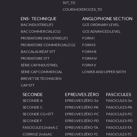
SVT_TD
COURS+EXERCICES_TD
ENS- TECHNIQUE
ANGLOPHONE SECTION
BAC INDUSTRIEL(F)
GCE ORDINARY LEVEL
BAC COMMERCIAL(CG)
GCE ADVANCED LEVEL
PROBATOIRE INDUSTRIEL(F)
FORM I
PROBATOIRE COMMERCIAL(CG)
FORM II
BACCALAURÉAT STT
FORM III
PROBATOIRE STT
FORM IV
SÉRIE CAP INDUSTRIEL
FORM V
SÉRIE CAP COMMERCIAL
LOWER AND UPPER SIXTH
BREVET DE TECHNICIEN
CAP STT
SECONDE
EPREUVES ZÉRO
FASCICULES
SECONDE A
EPREUVES ZÉRO-3e
FASCICULES-3e
SECONDE C
EPREUVES ZÉRO-PA
FASCICULES-PA
SECONDE CG+STT
EPREUVES ZÉRO-PC
FASCICULES-PC
SECONDE F
EPREUVES ZÉRO-PD
FASCICULES-PD
FASCICULES 2ndeA,C
EPREUVES ZÉRO-TA
FASCICULES-TA
CORRIGE 2ndeAC
EPREUVES ZÉRO-TC
FASCICULES-TC