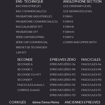
ENS- TECHNIQUE
ANGLOPHONE SECTION
BAC INDUSTRIEL(F)
GCE ORDINARY LEVEL
BAC COMMERCIAL(CG)
GCE ADVANCED LEVEL
PROBATOIRE INDUSTRIEL(F)
FORM I
PROBATOIRE COMMERCIAL(CG)
FORM II
BACCALAURÉAT STT
FORM III
PROBATOIRE STT
FORM IV
SÉRIE CAP INDUSTRIEL
FORM V
SÉRIE CAP COMMERCIAL
LOWER AND UPPER SIXTH
BREVET DE TECHNICIEN
CAP STT
SECONDE
EPREUVES ZÉRO
FASCICULES
SECONDE A
EPREUVES ZÉRO-3e
FASCICULES-3e
SECONDE C
EPREUVES ZÉRO-PA
FASCICULES-PA
SECONDE CG+STT
EPREUVES ZÉRO-PC
FASCICULES-PC
SECONDE F
EPREUVES ZÉRO-PD
FASCICULES-PD
FASCICULES 2ndeA,C
EPREUVES ZÉRO-TA
FASCICULES-TA
CORRIGE 2ndeAC
EPREUVES ZÉRO-TC
FASCICULES-TC
EPREUVES ZÉRO-TD
FASCICULES-TD
CORRIGÉS
6ème/5ème/4ème
ANCIENNES EPREUVES