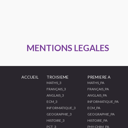
MENTIONS LEGALES
ACCUEIL
TROISIEME
PREMIERE A
MATHS_3
MATHS_PA
FRANÇAIS_3
FRANÇAIS_PA
ANGLAIS_3
ANGLAIS_PA
ECM_3
INFORMATIQUE_PA
INFORMATIQUE_3
ECM_PA
GEOGRAPHIE_3
GEOGRAPHIE_PA
HISTOIRE_3
HISTOIRE_PA
PCT_3
PHY-CHIM_PA