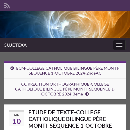
SUJETEXA
Togg
navig
ECM-COLLEGE CATHOLIQUE BILINGUE PÈRE MONTI-
SEQUENCE 1-OCTOBRE 2024-2ndeAC
CORRECTION ORTHOGRAPHIQUE-COLLEGE
CATHOLIQUE BILINGUE PÈRE MONTI-SEQUENCE 1-
OCTOBRE 2024-3ème
ETUDE DE TEXTE-COLLEGE
JAN
CATHOLIQUE BILINGUE PÈRE
10
MONTI-SEQUENCE 1-OCTOBRE