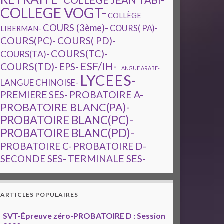
COLLEGE JEAN TABI-
COLLEGE VOGT-
COLLÈGE
COURS (3ème)-
COURS( PA)-
LIBERMAN-
COURS(PC)-
COURS( PD)-
COURS(TC)-
COURS(TA)-
ESF/IH-
COURS(TD)-
EPS-
LANGUE ARABE-
LYCEES-
LANGUE CHINOISE-
PREMIERE SES-
PROBATOIRE A-
PROBATOIRE BLANC(PA)-
PROBATOIRE BLANC(PC)-
PROBATOIRE BLANC(PD)-
PROBATOIRE C-
PROBATOIRE D-
TERMINALE SES-
SECONDE SES-
ARTICLES POPULAIRES
SVT-Épreuve zéro-PROBATOIRE D : Session