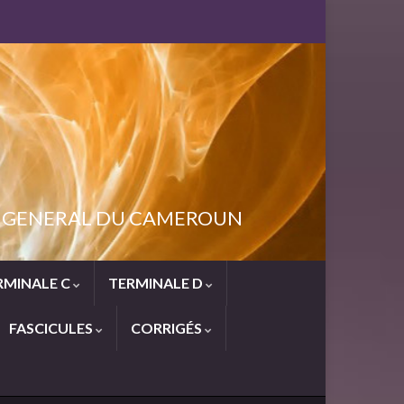
NT GENERAL DU CAMEROUN
RMINALE C
TERMINALE D
FASCICULES
CORRIGÉS