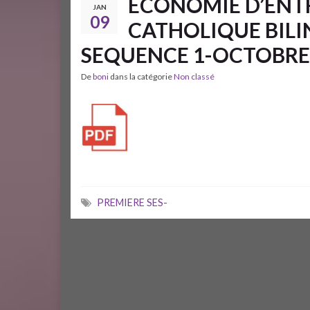
ECONOMIE D’ENT
JAN
09
CATHOLIQUE BILI
SEQUENCE 1-OCTOBRE 
De
boni
dans la catégorie
Non classé
PREMIERE SES-