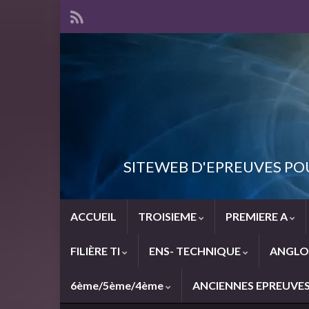
SITEWEB D'EPREUVES PO
ACCUEIL
TROISIEME
PREMIERE A
FILIÈRE TI
ENS- TECHNIQUE
ANGLO
6ème/5ème/4ème
ANCIENNES EPREUVE