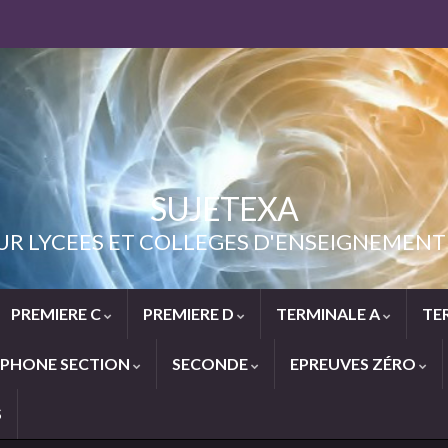
SUJETEXA
UR LYCEES ET COLLEGES D'ENSEIGNEME
PREMIERE C
PREMIERE D
TERMINALE A
TE
PHONE SECTION
SECONDE
EPREUVES ZÉRO
S