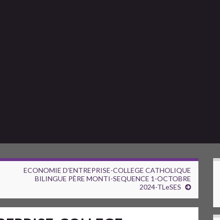
ECONOMIE D’ENTREPRISE-COLLEGE CATHOLIQUE
BILINGUE PÈRE MONTI-SEQUENCE 1-OCTOBRE
2024-TLeSES