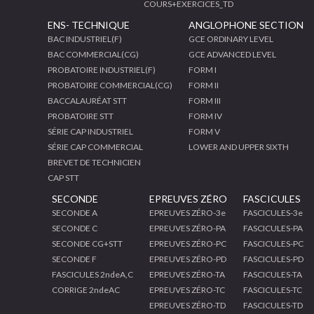
COURS+EXERCICES_TD
ENS- TECHNIQUE
ANGLOPHONE SECTION
BAC INDUSTRIEL(F)
GCE ORDINARY LEVEL
BAC COMMERCIAL(CG)
GCE ADVANCED LEVEL
PROBATOIRE INDUSTRIEL(F)
FORM I
PROBATOIRE COMMERCIAL(CG)
FORM II
BACCALAURÉAT STT
FORM III
PROBATOIRE STT
FORM IV
SÉRIE CAP INDUSTRIEL
FORM V
SÉRIE CAP COMMERCIAL
LOWER AND UPPER SIXTH
BREVET DE TECHNICIEN
CAP STT
SECONDE
EPREUVES ZÉRO
FASCICULES
SECONDE A
EPREUVES ZÉRO-3e
FASCICULES-3e
SECONDE C
EPREUVES ZÉRO-PA
FASCICULES-PA
SECONDE CG+STT
EPREUVES ZÉRO-PC
FASCICULES-PC
SECONDE F
EPREUVES ZÉRO-PD
FASCICULES-PD
FASCICULES 2ndeA,C
EPREUVES ZÉRO-TA
FASCICULES-TA
CORRIGE 2ndeAC
EPREUVES ZÉRO-TC
FASCICULES-TC
EPREUVES ZÉRO-TD
FASCICULES-TD