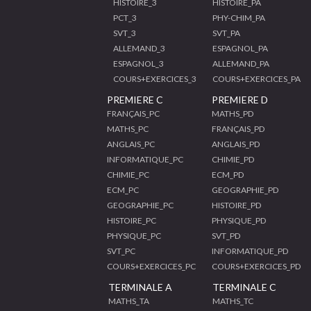
HISTOIRE_3
HISTOIRE_PA
PCT_3
PHY-CHIM_PA
SVT_3
SVT_PA
ALLEMAND_3
ESPAGNOL_PA
ESPAGNOL_3
ALLEMAND_PA
COURS+EXERCICES_3
COURS+EXERCICES_PA
PREMIERE C
PREMIERE D
FRANÇAIS_PC
MATHS_PD
MATHS_PC
FRANÇAIS_PD
ANGLAIS_PC
ANGLAIS_PD
INFORMATIQUE_PC
CHIMIE_PD
CHIMIE_PC
ECM_PD
ECM_PC
GEOGRAPHIE_PD
GEOGRAPHIE_PC
HISTOIRE_PD
HISTOIRE_PC
PHYSIQUE_PD
PHYSIQUE_PC
SVT_PD
SVT_PC
INFORMATIQUE_PD
COURS+EXERCICES_PC
COURS+EXERCICES_PD
TERMINALE A
TERMINALE C
MATHS_TA
MATHS_TC