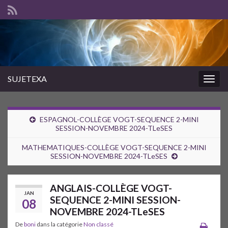
SUJETEXA
Togg
navig
ESPAGNOL-COLLÈGE VOGT-SEQUENCE 2-MINI
SESSION-NOVEMBRE 2024-TLeSES
MATHEMATIQUES-COLLÈGE VOGT-SEQUENCE 2-MINI
SESSION-NOVEMBRE 2024-TLeSES
ANGLAIS-COLLÈGE VOGT-
JAN
SEQUENCE 2-MINI SESSION-
08
NOVEMBRE 2024-TLeSES
De
boni
dans la catégorie
Non classé