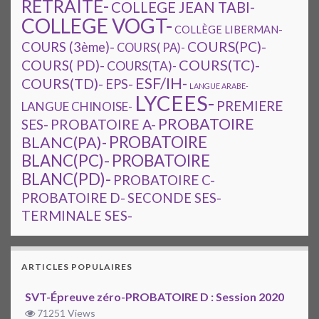
RETRAITE-
COLLEGE JEAN TABI-
COLLEGE VOGT-
COLLÈGE LIBERMAN-
COURS(PC)-
COURS (3ème)-
COURS( PA)-
COURS(TC)-
COURS( PD)-
COURS(TA)-
ESF/IH-
COURS(TD)-
EPS-
LANGUE ARABE-
LYCEES-
PREMIERE
LANGUE CHINOISE-
PROBATOIRE
SES-
PROBATOIRE A-
PROBATOIRE
BLANC(PA)-
BLANC(PC)-
PROBATOIRE
BLANC(PD)-
PROBATOIRE C-
PROBATOIRE D-
SECONDE SES-
TERMINALE SES-
ARTICLES POPULAIRES
SVT-Épreuve zéro-PROBATOIRE D : Session 2020
71251 Views