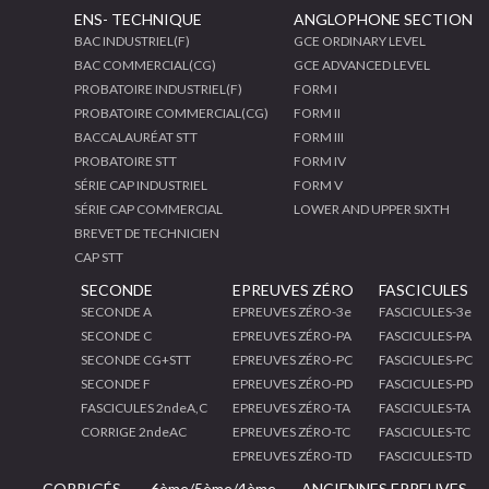
ENS- TECHNIQUE
ANGLOPHONE SECTION
BAC INDUSTRIEL(F)
GCE ORDINARY LEVEL
BAC COMMERCIAL(CG)
GCE ADVANCED LEVEL
PROBATOIRE INDUSTRIEL(F)
FORM I
PROBATOIRE COMMERCIAL(CG)
FORM II
BACCALAURÉAT STT
FORM III
PROBATOIRE STT
FORM IV
SÉRIE CAP INDUSTRIEL
FORM V
SÉRIE CAP COMMERCIAL
LOWER AND UPPER SIXTH
BREVET DE TECHNICIEN
CAP STT
SECONDE
EPREUVES ZÉRO
FASCICULES
SECONDE A
EPREUVES ZÉRO-3e
FASCICULES-3e
SECONDE C
EPREUVES ZÉRO-PA
FASCICULES-PA
SECONDE CG+STT
EPREUVES ZÉRO-PC
FASCICULES-PC
SECONDE F
EPREUVES ZÉRO-PD
FASCICULES-PD
FASCICULES 2ndeA,C
EPREUVES ZÉRO-TA
FASCICULES-TA
CORRIGE 2ndeAC
EPREUVES ZÉRO-TC
FASCICULES-TC
EPREUVES ZÉRO-TD
FASCICULES-TD
CORRIGÉS
6ème/5ème/4ème
ANCIENNES EPREUVES