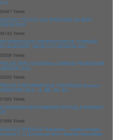
-D-E
36467 Views
ASCICULE TOUTES LES EPREUVES DU BEPC
ESSION 2025
36142 Views
MATHÉMATIQUES+PROPOSITION DE CORRIGÉ)-
ACCALAURÉAT -SÉRIE D/TI-SESSION 2021
35558 Views
PREUVE ZÉRO DE MATHS+CORRIGÉ-PROBATOIRE
-SESSION 2022
32020 Views
PREUVE D’INFORMATIQUE THEORIQUE-Examen :
OBATOIRE Série : A, ABI, SH, AC-
31926 Views
ALENDRIERS DES EXAMENS OFFICIELS MINESEC
025
31888 Views
ASCICULE-PHYSIQUE Probatoire – Sujets Corrigés
remières C, E (Emmanuel Simo, Maurice Noumbissi)