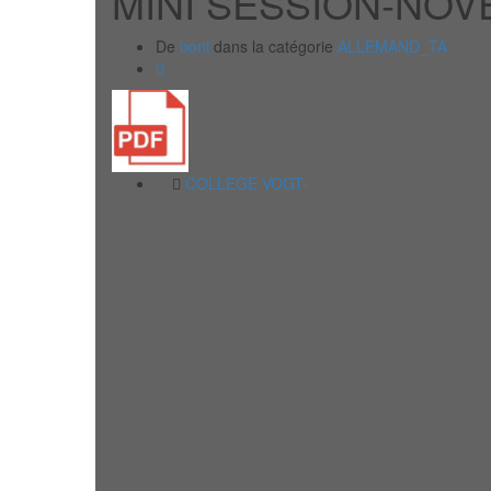
MINI SESSION-NOV
De
boni
dans la catégorie
ALLEMAND_TA
COLLEGE VOGT-