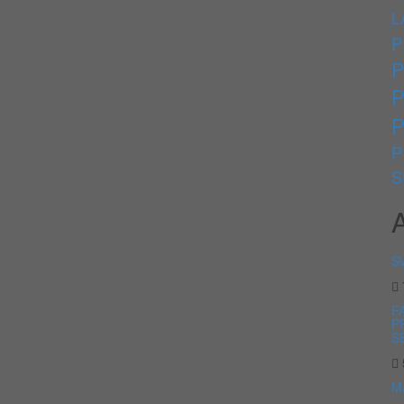
L
P
P
P
P
P
S
S
F
P
S
M