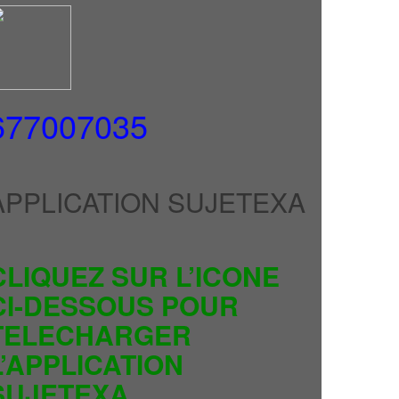
677007035
APPLICATION SUJETEXA
CLIQUEZ SUR L’ICONE
CI-DESSOUS POUR
TELECHARGER
L’APPLICATION
SUJETEXA