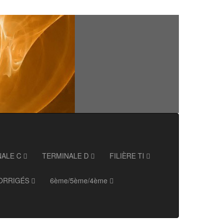
NALE C
TERMINALE D
FILIÈRE TI
ORRIGÉS
6ème/5ème/4ème