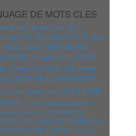
NUAGE DE MOTS CLES
BAC
BAC BLANC(TA)-
AC A-
LANC(TC)-
BAC BLANC(TD)-
BAC
BEPC BLANC-
-
BAC D-
BEPC-
CLASSE DE 4ème-
CLASSE
DE 5ème-
CLASSE DE 6ème
COLLEGE DE LA RETRAITE-
COLLEGE
OLLEGE JEAN TABI-
VOGT-
COURS
COLLÈGE LIBERMAN-
COURS(PC)-
3ème)-
COURS( PA)-
COURS(TC)-
OURS( PD)-
COURS(TA)-
ESF/IH-
OURS(TD)-
EPS-
LANGUE ARABE-