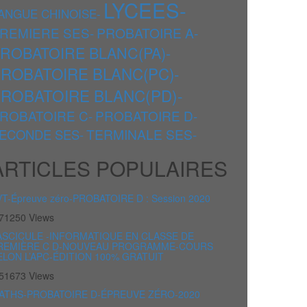
LYCEES-
ANGUE CHINOISE-
REMIERE SES-
PROBATOIRE A-
ROBATOIRE BLANC(PA)-
ROBATOIRE BLANC(PC)-
ROBATOIRE BLANC(PD)-
ROBATOIRE C-
PROBATOIRE D-
TERMINALE SES-
ECONDE SES-
ARTICLES POPULAIRES
VT-Épreuve zéro-PROBATOIRE D : Session 2020
71250 Views
ASCICULE -INFORMATIQUE EN CLASSE DE
REMIÈRE C D-NOUVEAU PROGRAMME-COURS
ELON L’APC-ÉDITION 100% GRATUIT
51673 Views
ATHS-PROBATOIRE D-ÉPREUVE ZÉRO-2020