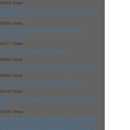
45672 Views
SCICULE-Recueil de sujets corrigés d’SVT Terminale
et Terminale C
45293 Views
PREUVE DE SVTEEHB-PROBATOIRE SÉRIE D-
ESSION 2021
44511 Views
HILOSOPHIE- PROBATOIRE A:2020
39946 Views
ASCICULE-SUJETS CORRIGÉS DE PHILOSOPHIE
39650 Views
ATHS – COLLÈGE VOGT PREMIÈRE C:2021
38470 Views
ASCICULE PCT -ANNALES CLASSE DE TROISIÈME-
020
37490 Views
ASCICULE-ANGLAIS EN TERMINALE-CORRECTION
ATIONALE ET HARMONISÉE DES 12 DERNIERES
PREUVES D’ANGLAIS AU BACCALAUREAT-Série : A-