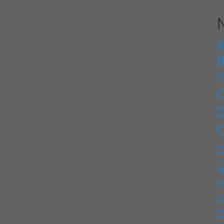
B
B
C
C
(
C
C