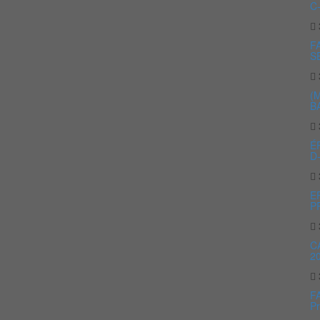
C
F
S
(
B
É
D
E
PR
C
2
F
P