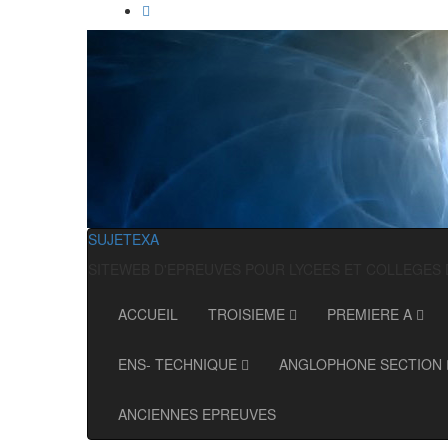
SUJETEXA
SITEWEB D'EPREUVES POUR LYCEES ET COLLEGES
ACCUEIL
TROISIEME
PREMIERE A
ENS- TECHNIQUE
ANGLOPHONE SECTION
ANCIENNES EPREUVES