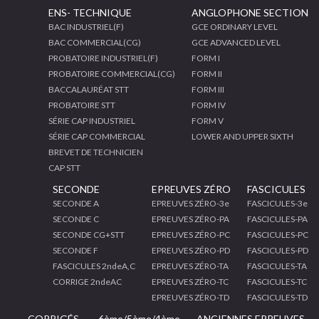
ENS- TECHNIQUE
ANGLOPHONE SECTION
BAC INDUSTRIEL(F)
GCE ORDINARY LEVEL
BAC COMMERCIAL(CG)
GCE ADVANCED LEVEL
PROBATOIRE INDUSTRIEL(F)
FORM I
PROBATOIRE COMMERCIAL(CG)
FORM II
BACCALAURÉAT STT
FORM III
PROBATOIRE STT
FORM IV
SÉRIE CAP INDUSTRIEL
FORM V
SÉRIE CAP COMMERCIAL
LOWER AND UPPER SIXTH
BREVET DE TECHNICIEN
CAP STT
SECONDE
EPREUVES ZÉRO
FASCICULES
SECONDE A
EPREUVES ZÉRO-3e
FASCICULES-3e
SECONDE C
EPREUVES ZÉRO-PA
FASCICULES-PA
SECONDE CG+STT
EPREUVES ZÉRO-PC
FASCICULES-PC
SECONDE F
EPREUVES ZÉRO-PD
FASCICULES-PD
FASCICULES 2ndeA,C
EPREUVES ZÉRO-TA
FASCICULES-TA
CORRIGE 2ndeAC
EPREUVES ZÉRO-TC
FASCICULES-TC
EPREUVES ZÉRO-TD
FASCICULES-TD
CORRIGÉS
6ème/5ème/4ème
ANCIENNES EPREUVES