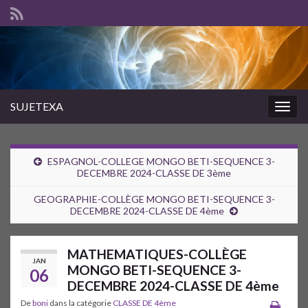
SUJETEXA
Togg
navig
ESPAGNOL-COLLEGE MONGO BETI-SEQUENCE 3-
DECEMBRE 2024-CLASSE DE 3ème
GEOGRAPHIE-COLLÈGE MONGO BETI-SEQUENCE 3-
DECEMBRE 2024-CLASSE DE 4ème
MATHEMATIQUES-COLLÈGE
JAN
MONGO BETI-SEQUENCE 3-
06
DECEMBRE 2024-CLASSE DE 4ème
De
boni
dans la catégorie
CLASSE DE 4ème