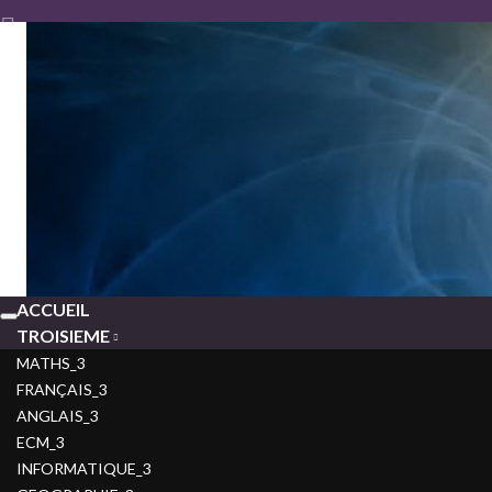
SITEWEB D'EPREUVES 
ACCUEIL
Toggle
TROISIEME
navigation
MATHS_3
FRANÇAIS_3
ANGLAIS_3
ECM_3
INFORMATIQUE_3