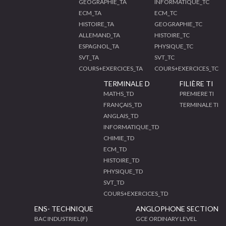
GEOGRAPHIE_TA
INFORMATIQUE_TC
ECM_TA
ECM_TC
HISTOIRE_TA
GEOGRAPHIE_TC
ALLEMAND_TA
HISTOIRE_TC
ESPAGNOL_TA
PHYSIQUE_TC
SVT_TA
SVT_TC
COURS+EXERCICES_TA
COURS+EXERCICES_TC
TERMINALE D
FILIÈRE TI
MATHS_TD
PREMIERE TI
FRANÇAIS_TD
TERMINALE TI
ANGLAIS_TD
INFORMATIQUE_TD
CHIMIE_TD
ECM_TD
HISTOIRE_TD
PHYSIQUE_TD
SVT_TD
COURS+EXERCICES_TD
ENS- TECHNIQUE
ANGLOPHONE SECTION
BAC INDUSTRIEL(F)
GCE ORDINARY LEVEL