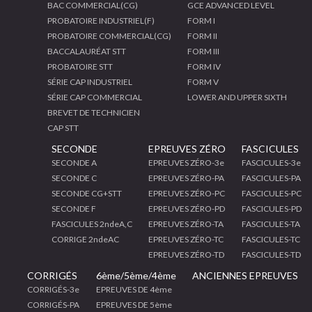
BAC COMMERCIAL(CG)
GCE ADVANCED LEVEL
PROBATOIRE INDUSTRIEL(F)
FORM I
PROBATOIRE COMMERCIAL(CG)
FORM II
BACCALAURÉAT STT
FORM III
PROBATOIRE STT
FORM IV
SÉRIE CAP INDUSTRIEL
FORM V
SÉRIE CAP COMMERCIAL
LOWER AND UPPER SIXTH
BREVET DE TECHNICIEN
CAP STT
SECONDE
EPREUVES ZÉRO
FASCICULES
SECONDE A
EPREUVES ZÉRO-3e
FASCICULES-3e
SECONDE C
EPREUVES ZÉRO-PA
FASCICULES-PA
SECONDE CG+STT
EPREUVES ZÉRO-PC
FASCICULES-PC
SECONDE F
EPREUVES ZÉRO-PD
FASCICULES-PD
FASCICULES 2ndeA,C
EPREUVES ZÉRO-TA
FASCICULES-TA
CORRIGE 2ndeAC
EPREUVES ZÉRO-TC
FASCICULES-TC
EPREUVES ZÉRO-TD
FASCICULES-TD
CORRIGÉS
6ème/5ème/4ème
ANCIENNES EPREUVES
CORRIGÉS-3e
EPREUVES DE 4ème
CORRIGÉS-PA
EPREUVES DE 5ème