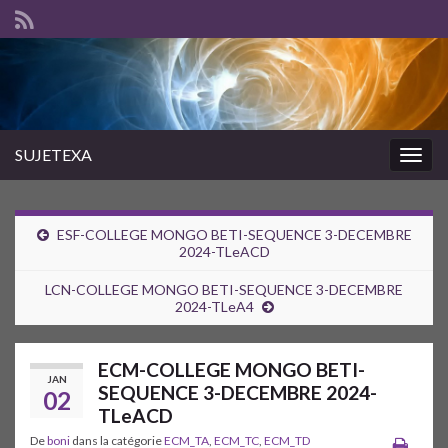
SUJETEXA
Togg
navig
ESF-COLLEGE MONGO BETI-SEQUENCE 3-DECEMBRE
2024-TLeACD
LCN-COLLEGE MONGO BETI-SEQUENCE 3-DECEMBRE
2024-TLeA4
ECM-COLLEGE MONGO BETI-
JAN
SEQUENCE 3-DECEMBRE 2024-
02
TLeACD
De
boni
dans la catégorie
ECM_TA
,
ECM_TC
,
ECM_TD