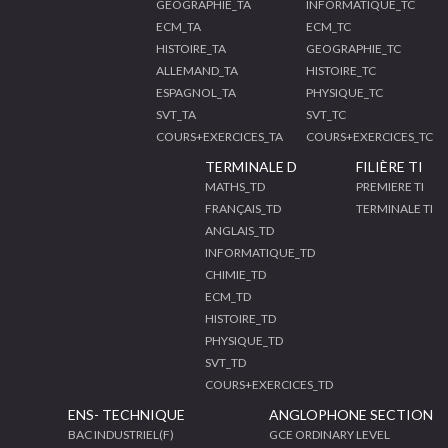
GEOGRAPHIE_TA
INFORMATIQUE_TC
ECM_TA
ECM_TC
HISTOIRE_TA
GEOGRAPHIE_TC
ALLEMAND_TA
HISTOIRE_TC
ESPAGNOL_TA
PHYSIQUE_TC
SVT_TA
SVT_TC
COURS+EXERCICES_TA
COURS+EXERCICES_TC
TERMINALE D
FILIÈRE TI
MATHS_TD
PREMIERE TI
FRANÇAIS_TD
TERMINALE TI
ANGLAIS_TD
INFORMATIQUE_TD
CHIMIE_TD
ECM_TD
HISTOIRE_TD
PHYSIQUE_TD
SVT_TD
COURS+EXERCICES_TD
ENS- TECHNIQUE
ANGLOPHONE SECTION
BAC INDUSTRIEL(F)
GCE ORDINARY LEVEL