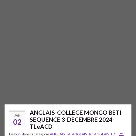
ANGLAIS-COLLEGE MONGO BETI-
JAN
SEQUENCE 3-DECEMBRE 2024-
02
TLeACD
De
boni
dans la catégorie
ANGLAIS_TA
,
ANGLAIS_TC
,
ANGLAIS_TD