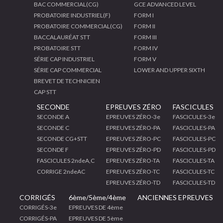
BAC COMMERCIAL(CG)
GCE ADVANCED LEVEL
PROBATOIRE INDUSTRIEL(F)
FORM I
PROBATOIRE COMMERCIAL(CG)
FORM II
BACCALAURÉAT STT
FORM III
PROBATOIRE STT
FORM IV
SÉRIE CAP INDUSTRIEL
FORM V
SÉRIE CAP COMMERCIAL
LOWER AND UPPER SIXTH
BREVET DE TECHNICIEN
CAP STT
SECONDE
EPREUVES ZÉRO
FASCICULES
SECONDE A
EPREUVES ZÉRO-3e
FASCICULES-3e
SECONDE C
EPREUVES ZÉRO-PA
FASCICULES-PA
SECONDE CG+STT
EPREUVES ZÉRO-PC
FASCICULES-PC
SECONDE F
EPREUVES ZÉRO-PD
FASCICULES-PD
FASCICULES 2ndeA,C
EPREUVES ZÉRO-TA
FASCICULES-TA
CORRIGE 2ndeAC
EPREUVES ZÉRO-TC
FASCICULES-TC
EPREUVES ZÉRO-TD
FASCICULES-TD
CORRIGÉS
6ème/5ème/4ème
ANCIENNES EPREUVES
CORRIGÉS-3e
EPREUVES DE 4ème
CORRIGÉS-PA
EPREUVES DE 5ème