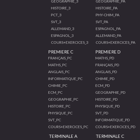
GEOGRAPHIE_3
GEOGRAPHIE_PA
HISTOIRE_3
HISTOIRE_PA
PCT_3
PHY-CHIM_PA
SVT_3
SVT_PA
ALLEMAND_3
ESPAGNOL_PA
ESPAGNOL_3
ALLEMAND_PA
COURS+EXERCICES_3
COURS+EXERCICES_PA
PREMIERE C
PREMIERE D
FRANÇAIS_PC
MATHS_PD
MATHS_PC
FRANÇAIS_PD
ANGLAIS_PC
ANGLAIS_PD
INFORMATIQUE_PC
CHIMIE_PD
CHIMIE_PC
ECM_PD
ECM_PC
GEOGRAPHIE_PD
GEOGRAPHIE_PC
HISTOIRE_PD
HISTOIRE_PC
PHYSIQUE_PD
PHYSIQUE_PC
SVT_PD
SVT_PC
INFORMATIQUE_PD
COURS+EXERCICES_PC
COURS+EXERCICES_PD
TERMINALE A
TERMINALE C