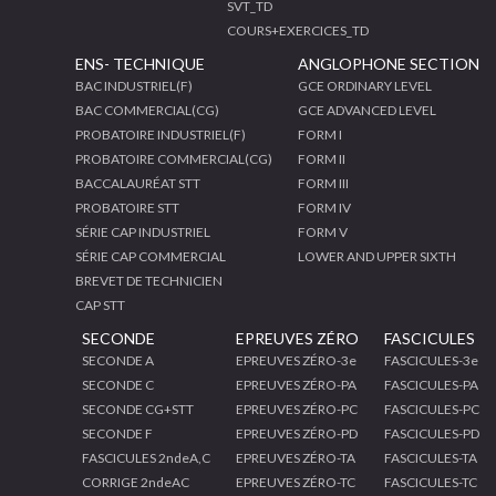
SVT_TD
COURS+EXERCICES_TD
ENS- TECHNIQUE
ANGLOPHONE SECTION
BAC INDUSTRIEL(F)
GCE ORDINARY LEVEL
BAC COMMERCIAL(CG)
GCE ADVANCED LEVEL
PROBATOIRE INDUSTRIEL(F)
FORM I
PROBATOIRE COMMERCIAL(CG)
FORM II
BACCALAURÉAT STT
FORM III
PROBATOIRE STT
FORM IV
SÉRIE CAP INDUSTRIEL
FORM V
SÉRIE CAP COMMERCIAL
LOWER AND UPPER SIXTH
BREVET DE TECHNICIEN
CAP STT
SECONDE
EPREUVES ZÉRO
FASCICULES
SECONDE A
EPREUVES ZÉRO-3e
FASCICULES-3e
SECONDE C
EPREUVES ZÉRO-PA
FASCICULES-PA
SECONDE CG+STT
EPREUVES ZÉRO-PC
FASCICULES-PC
SECONDE F
EPREUVES ZÉRO-PD
FASCICULES-PD
FASCICULES 2ndeA,C
EPREUVES ZÉRO-TA
FASCICULES-TA
CORRIGE 2ndeAC
EPREUVES ZÉRO-TC
FASCICULES-TC