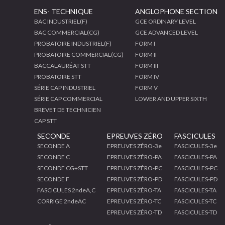
ENS- TECHNIQUE
ANGLOPHONE SECTION
BAC INDUSTRIEL(F)
GCE ORDINARY LEVEL
BAC COMMERCIAL(CG)
GCE ADVANCED LEVEL
PROBATOIRE INDUSTRIEL(F)
FORM I
PROBATOIRE COMMERCIAL(CG)
FORM II
BACCALAURÉAT STT
FORM III
PROBATOIRE STT
FORM IV
SÉRIE CAP INDUSTRIEL
FORM V
SÉRIE CAP COMMERCIAL
LOWER AND UPPER SIXTH
BREVET DE TECHNICIEN
CAP STT
SECONDE
EPREUVES ZÉRO
FASCICULES
SECONDE A
EPREUVES ZÉRO-3e
FASCICULES-3e
SECONDE C
EPREUVES ZÉRO-PA
FASCICULES-PA
SECONDE CG+STT
EPREUVES ZÉRO-PC
FASCICULES-PC
SECONDE F
EPREUVES ZÉRO-PD
FASCICULES-PD
FASCICULES 2ndeA,C
EPREUVES ZÉRO-TA
FASCICULES-TA
CORRIGE 2ndeAC
EPREUVES ZÉRO-TC
FASCICULES-TC
EPREUVES ZÉRO-TD
FASCICULES-TD