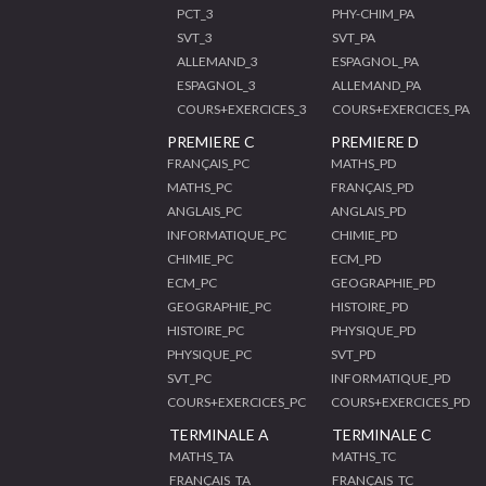
PCT_3
PHY-CHIM_PA
SVT_3
SVT_PA
ALLEMAND_3
ESPAGNOL_PA
ESPAGNOL_3
ALLEMAND_PA
COURS+EXERCICES_3
COURS+EXERCICES_PA
PREMIERE C
PREMIERE D
FRANÇAIS_PC
MATHS_PD
MATHS_PC
FRANÇAIS_PD
ANGLAIS_PC
ANGLAIS_PD
INFORMATIQUE_PC
CHIMIE_PD
CHIMIE_PC
ECM_PD
ECM_PC
GEOGRAPHIE_PD
GEOGRAPHIE_PC
HISTOIRE_PD
HISTOIRE_PC
PHYSIQUE_PD
PHYSIQUE_PC
SVT_PD
SVT_PC
INFORMATIQUE_PD
COURS+EXERCICES_PC
COURS+EXERCICES_PD
TERMINALE A
TERMINALE C
MATHS_TA
MATHS_TC
FRANÇAIS_TA
FRANÇAIS_TC