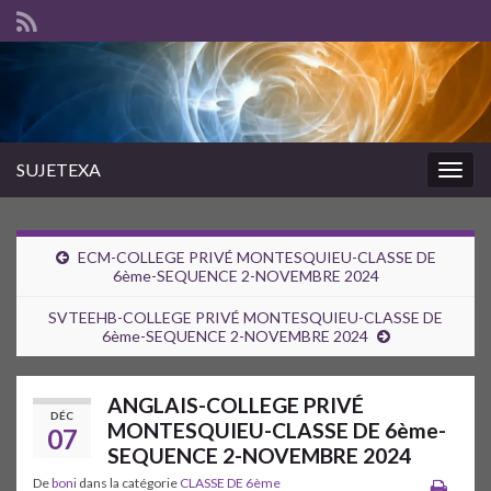
SUJETEXA
Togg
navig
ECM-COLLEGE PRIVÉ MONTESQUIEU-CLASSE DE
6ème-SEQUENCE 2-NOVEMBRE 2024
SVTEEHB-COLLEGE PRIVÉ MONTESQUIEU-CLASSE DE
6ème-SEQUENCE 2-NOVEMBRE 2024
ANGLAIS-COLLEGE PRIVÉ
DÉC
MONTESQUIEU-CLASSE DE 6ème-
07
SEQUENCE 2-NOVEMBRE 2024
De
boni
dans la catégorie
CLASSE DE 6ème