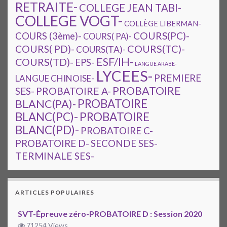
RETRAITE-
COLLEGE JEAN TABI-
COLLEGE VOGT-
COLLÈGE LIBERMAN-
COURS(PC)-
COURS (3ème)-
COURS( PA)-
COURS(TC)-
COURS( PD)-
COURS(TA)-
ESF/IH-
COURS(TD)-
EPS-
LANGUE ARABE-
LYCEES-
PREMIERE
LANGUE CHINOISE-
PROBATOIRE
SES-
PROBATOIRE A-
PROBATOIRE
BLANC(PA)-
BLANC(PC)-
PROBATOIRE
BLANC(PD)-
PROBATOIRE C-
PROBATOIRE D-
SECONDE SES-
TERMINALE SES-
ARTICLES POPULAIRES
SVT-Épreuve zéro-PROBATOIRE D : Session 2020
71254 Views