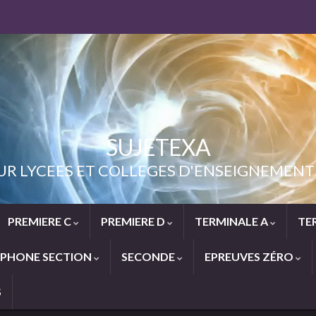
SUJETEXA
UR LYCEES ET COLLEGES D'ENSEIGNEME
PREMIERE C
PREMIERE D
TERMINALE A
TE
PHONE SECTION
SECONDE
EPREUVES ZÉRO
S