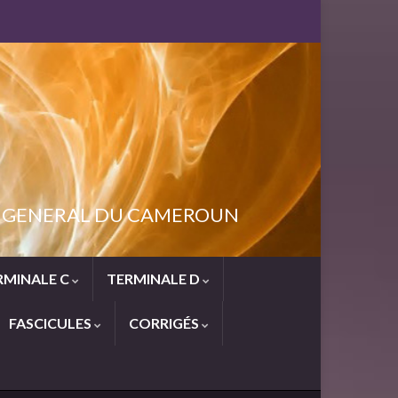
NT GENERAL DU CAMEROUN
RMINALE C
TERMINALE D
FASCICULES
CORRIGÉS