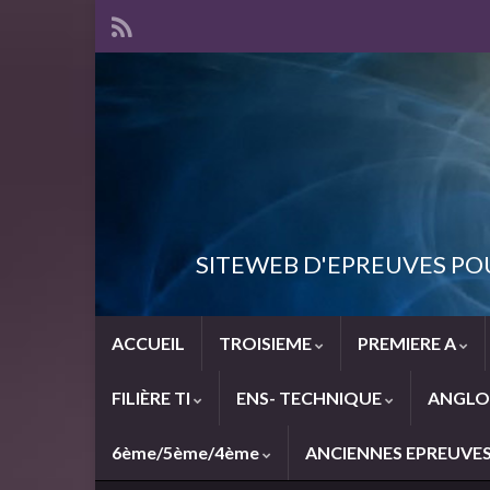
SITEWEB D'EPREUVES PO
ACCUEIL
TROISIEME
PREMIERE A
FILIÈRE TI
ENS- TECHNIQUE
ANGLO
6ème/5ème/4ème
ANCIENNES EPREUVE