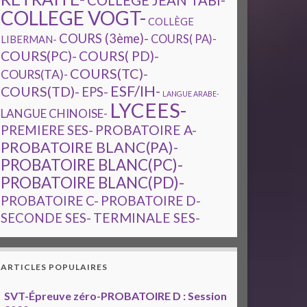
COLLEGE JEAN TABI-
COLLEGE VOGT-
COLLÈGE
COURS (3ème)-
COURS( PA)-
LIBERMAN-
COURS(PC)-
COURS( PD)-
COURS(TC)-
COURS(TA)-
ESF/IH-
COURS(TD)-
EPS-
LANGUE ARABE-
LYCEES-
LANGUE CHINOISE-
PREMIERE SES-
PROBATOIRE A-
PROBATOIRE BLANC(PA)-
PROBATOIRE BLANC(PC)-
PROBATOIRE BLANC(PD)-
PROBATOIRE C-
PROBATOIRE D-
TERMINALE SES-
SECONDE SES-
ARTICLES POPULAIRES
SVT-Épreuve zéro-PROBATOIRE D : Session