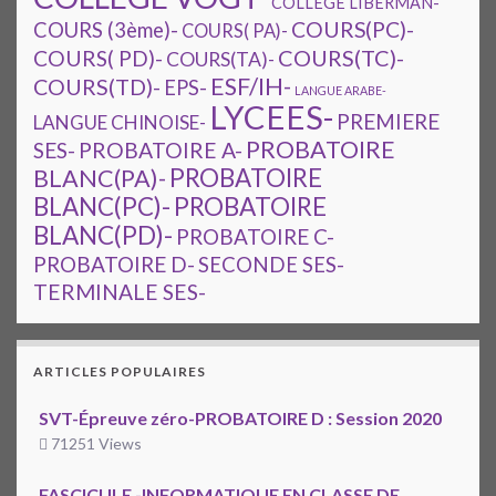
COLLÈGE LIBERMAN-
COURS(PC)-
COURS (3ème)-
COURS( PA)-
COURS(TC)-
COURS( PD)-
COURS(TA)-
ESF/IH-
COURS(TD)-
EPS-
LANGUE ARABE-
LYCEES-
PREMIERE
LANGUE CHINOISE-
PROBATOIRE
SES-
PROBATOIRE A-
PROBATOIRE
BLANC(PA)-
BLANC(PC)-
PROBATOIRE
BLANC(PD)-
PROBATOIRE C-
PROBATOIRE D-
SECONDE SES-
TERMINALE SES-
ARTICLES POPULAIRES
SVT-Épreuve zéro-PROBATOIRE D : Session 2020
71251 Views
FASCICULE -INFORMATIQUE EN CLASSE DE