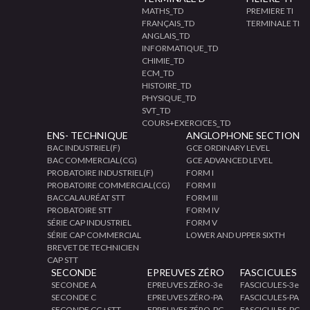
MATHS_TD
PREMIERE TI
FRANÇAIS_TD
TERMINALE TI
ANGLAIS_TD
INFORMATIQUE_TD
CHIMIE_TD
ECM_TD
HISTOIRE_TD
PHYSIQUE_TD
SVT_TD
COURS+EXERCICES_TD
ENS- TECHNIQUE
ANGLOPHONE SECTION
BAC INDUSTRIEL(F)
GCE ORDINARY LEVEL
BAC COMMERCIAL(CG)
GCE ADVANCED LEVEL
PROBATOIRE INDUSTRIEL(F)
FORM I
PROBATOIRE COMMERCIAL(CG)
FORM II
BACCALAURÉAT STT
FORM III
PROBATOIRE STT
FORM IV
SÉRIE CAP INDUSTRIEL
FORM V
SÉRIE CAP COMMERCIAL
LOWER AND UPPER SIXTH
BREVET DE TECHNICIEN
CAP STT
SECONDE
EPREUVES ZÉRO
FASCICULES
SECONDE A
EPREUVES ZÉRO-3e
FASCICULES-3e
SECONDE C
EPREUVES ZÉRO-PA
FASCICULES-PA
SECONDE CG+STT
EPREUVES ZÉRO-PC
FASCICULES-PC