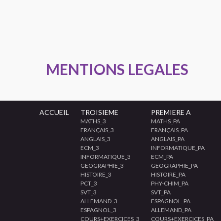
MENTIONS LEGALES
ACCUEIL
TROISIEME
PREMIERE A
MATHS_3
MATHS_PA
FRANÇAIS_3
FRANÇAIS_PA
ANGLAIS_3
ANGLAIS_PA
ECM_3
INFORMATIQUE_PA
INFORMATIQUE_3
ECM_PA
GEOGRAPHIE_3
GEOGRAPHIE_PA
HISTOIRE_3
HISTOIRE_PA
PCT_3
PHY-CHIM_PA
SVT_3
SVT_PA
ALLEMAND_3
ESPAGNOL_PA
ESPAGNOL_3
ALLEMAND_PA
COURS+EXERCICES_3
COURS+EXERCICES_PA