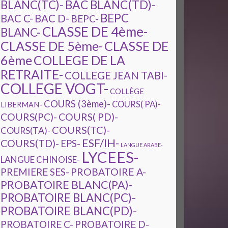
BAC BLANC(TD)-
BLANC(TC)-
BEPC
BAC C-
BAC D-
BEPC-
CLASSE DE 4ème-
BLANC-
CLASSE DE 5ème-
CLASSE DE
6ème
COLLEGE DE LA
RETRAITE-
COLLEGE JEAN TABI-
COLLEGE VOGT-
COLLÈGE
COURS (3ème)-
COURS( PA)-
LIBERMAN-
COURS(PC)-
COURS( PD)-
COURS(TC)-
COURS(TA)-
ESF/IH-
COURS(TD)-
EPS-
LANGUE ARABE-
LYCEES-
LANGUE CHINOISE-
PREMIERE SES-
PROBATOIRE A-
PROBATOIRE BLANC(PA)-
PROBATOIRE BLANC(PC)-
PROBATOIRE BLANC(PD)-
PROBATOIRE C-
PROBATOIRE D-