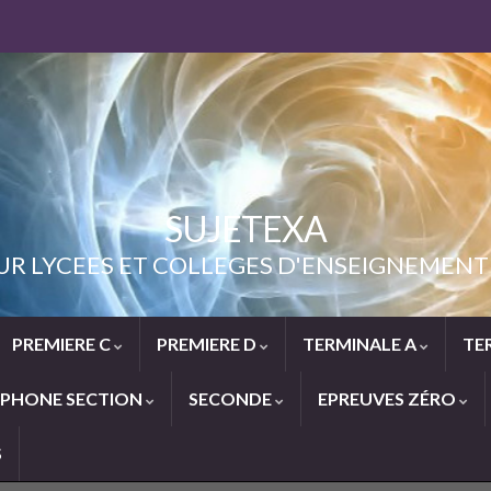
SUJETEXA
UR LYCEES ET COLLEGES D'ENSEIGNEME
PREMIERE C
PREMIERE D
TERMINALE A
TE
PHONE SECTION
SECONDE
EPREUVES ZÉRO
S