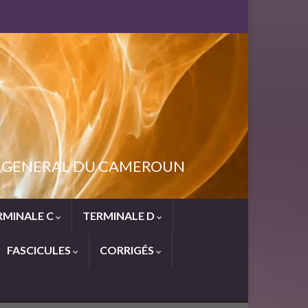
NT GENERAL DU CAMEROUN
RMINALE C
TERMINALE D
FASCICULES
CORRIGÉS