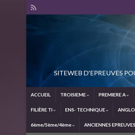
SITEWEB D'EPREUVES PO
ACCUEIL
TROISIEME
PREMIERE A
FILIÈRE TI
ENS- TECHNIQUE
ANGLO
6ème/5ème/4ème
ANCIENNES EPREUVE