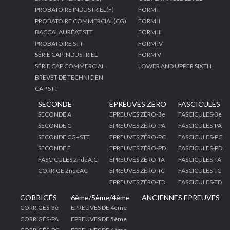
PROBATOIRE INDUSTRIEL(F)
FORM I
PROBATOIRE COMMERCIAL(CG)
FORM II
BACCALAURÉAT STT
FORM III
PROBATOIRE STT
FORM IV
SÉRIE CAP INDUSTRIEL
FORM V
SÉRIE CAP COMMERCIAL
LOWER AND UPPER SIXTH
BREVET DE TECHNICIEN
CAP STT
SECONDE
EPREUVES ZÉRO
FASCICULES
SECONDE A
EPREUVES ZÉRO-3e
FASCICULES-3e
SECONDE C
EPREUVES ZÉRO-PA
FASCICULES-PA
SECONDE CG+STT
EPREUVES ZÉRO-PC
FASCICULES-PC
SECONDE F
EPREUVES ZÉRO-PD
FASCICULES-PD
FASCICULES 2ndeA,C
EPREUVES ZÉRO-TA
FASCICULES-TA
CORRIGE 2ndeAC
EPREUVES ZÉRO-TC
FASCICULES-TC
EPREUVES ZÉRO-TD
FASCICULES-TD
CORRIGÉS
6ème/5ème/4ème
ANCIENNES EPREUVES
CORRIGÉS-3e
EPREUVES DE 4ème
CORRIGÉS-PA
EPREUVES DE 5ème