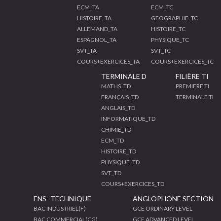
ECM_TA
ECM_TC
HISTOIRE_TA
GEOGRAPHIE_TC
ALLEMAND_TA
HISTOIRE_TC
ESPAGNOL_TA
PHYSIQUE_TC
SVT_TA
SVT_TC
COURS+EXERCICES_TA
COURS+EXERCICES_TC
TERMINALE D
FILIÈRE TI
MATHS_TD
PREMIERE TI
FRANÇAIS_TD
TERMINALE TI
ANGLAIS_TD
INFORMATIQUE_TD
CHIMIE_TD
ECM_TD
HISTOIRE_TD
PHYSIQUE_TD
SVT_TD
COURS+EXERCICES_TD
ENS- TECHNIQUE
ANGLOPHONE SECTION
BAC INDUSTRIEL(F)
GCE ORDINARY LEVEL
BAC COMMERCIAL(CG)
GCE ADVANCED LEVEL