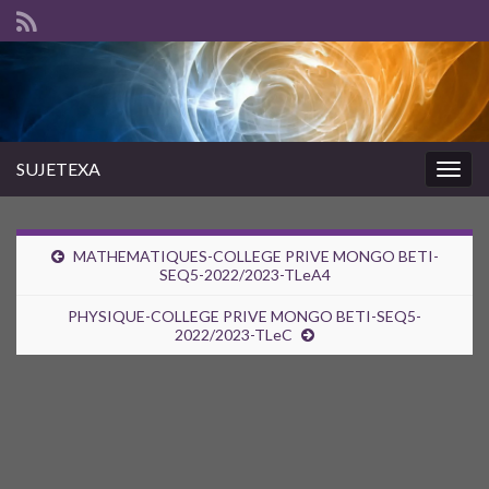
SUJETEXA
Togg
navig
MATHEMATIQUES-COLLEGE PRIVE MONGO BETI-
SEQ5-2022/2023-TLeA4
PHYSIQUE-COLLEGE PRIVE MONGO BETI-SEQ5-
2022/2023-TLeC