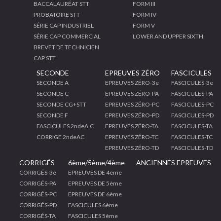
BACCALAURÉAT STT
FORM III
PROBATOIRE STT
FORM IV
SÉRIE CAP INDUSTRIEL
FORM V
SÉRIE CAP COMMERCIAL
LOWER AND UPPER SIXTH
BREVET DE TECHNICIEN
CAP STT
SECONDE
EPREUVES ZÉRO
FASCICULES
SECONDE A
EPREUVES ZÉRO-3e
FASCICULES-3e
SECONDE C
EPREUVES ZÉRO-PA
FASCICULES-PA
SECONDE CG+STT
EPREUVES ZÉRO-PC
FASCICULES-PC
SECONDE F
EPREUVES ZÉRO-PD
FASCICULES-PD
FASCICULES 2ndeA,C
EPREUVES ZÉRO-TA
FASCICULES-TA
CORRIGE 2ndeAC
EPREUVES ZÉRO-TC
FASCICULES-TC
EPREUVES ZÉRO-TD
FASCICULES-TD
CORRIGÉS
6ème/5ème/4ème
ANCIENNES EPREUVES
CORRIGÉS-3e
EPREUVES DE 4ème
CORRIGÉS-PA
EPREUVES DE 5ème
CORRIGÉS-PC
EPREUVES DE 6ème
CORRIGÉS-PD
FASCICULES 6ème
CORRIGÉS-TA
FASCICULES 5ème