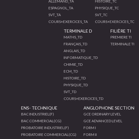
ALLEMAND_TA
HISTOIRE_TC
ESPAGNOL_TA
PHYSIQUE_TC
SVT_TA
SVT_TC
COURS+EXERCICES_TA
COURS+EXERCICES_TC
TERMINALE D
FILIÈRE TI
MATHS_TD
PREMIERE TI
FRANÇAIS_TD
TERMINALE TI
ANGLAIS_TD
INFORMATIQUE_TD
CHIMIE_TD
ECM_TD
HISTOIRE_TD
PHYSIQUE_TD
SVT_TD
COURS+EXERCICES_TD
ENS- TECHNIQUE
ANGLOPHONE SECTION
BAC INDUSTRIEL(F)
GCE ORDINARY LEVEL
BAC COMMERCIAL(CG)
GCE ADVANCED LEVEL
PROBATOIRE INDUSTRIEL(F)
FORM I
PROBATOIRE COMMERCIAL(CG)
FORM II