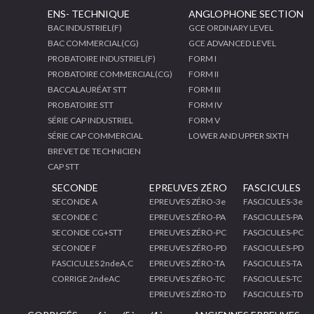
ENS- TECHNIQUE
ANGLOPHONE SECTION
BAC INDUSTRIEL(F)
GCE ORDINARY LEVEL
BAC COMMERCIAL(CG)
GCE ADVANCED LEVEL
PROBATOIRE INDUSTRIEL(F)
FORM I
PROBATOIRE COMMERCIAL(CG)
FORM II
BACCALAURÉAT STT
FORM III
PROBATOIRE STT
FORM IV
SÉRIE CAP INDUSTRIEL
FORM V
SÉRIE CAP COMMERCIAL
LOWER AND UPPER SIXTH
BREVET DE TECHNICIEN
CAP STT
SECONDE
EPREUVES ZÉRO
FASCICULES
SECONDE A
EPREUVES ZÉRO-3e
FASCICULES-3e
SECONDE C
EPREUVES ZÉRO-PA
FASCICULES-PA
SECONDE CG+STT
EPREUVES ZÉRO-PC
FASCICULES-PC
SECONDE F
EPREUVES ZÉRO-PD
FASCICULES-PD
FASCICULES 2ndeA,C
EPREUVES ZÉRO-TA
FASCICULES-TA
CORRIGE 2ndeAC
EPREUVES ZÉRO-TC
FASCICULES-TC
EPREUVES ZÉRO-TD
FASCICULES-TD