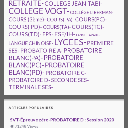
RETRAITE-
COLLEGE JEAN TABI-
COLLEGE VOGT-
COLLÈGE LIBERMAN-
COURS(PC)-
COURS (3ème)-
COURS( PA)-
COURS(TC)-
COURS( PD)-
COURS(TA)-
ESF/IH-
COURS(TD)-
EPS-
LANGUE ARABE-
LYCEES-
PREMIERE
LANGUE CHINOISE-
PROBATOIRE
SES-
PROBATOIRE A-
PROBATOIRE
BLANC(PA)-
BLANC(PC)-
PROBATOIRE
BLANC(PD)-
PROBATOIRE C-
PROBATOIRE D-
SECONDE SES-
TERMINALE SES-
ARTICLES POPULAIRES
SVT-Épreuve zéro-PROBATOIRE D : Session 2020
71248 Views