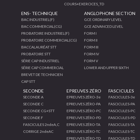
COURS+EXERCICES_TD
ENS- TECHNIQUE
ANGLOPHONE SECTION
BAC INDUSTRIEL(F)
GCE ORDINARY LEVEL
BAC COMMERCIAL(CG)
GCE ADVANCED LEVEL
PROBATOIRE INDUSTRIEL(F)
FORM I
PROBATOIRE COMMERCIAL(CG)
FORM II
BACCALAURÉAT STT
FORM III
PROBATOIRE STT
FORM IV
SÉRIE CAP INDUSTRIEL
FORM V
SÉRIE CAP COMMERCIAL
LOWER AND UPPER SIXTH
BREVET DE TECHNICIEN
CAP STT
SECONDE
EPREUVES ZÉRO
FASCICULES
SECONDE A
EPREUVES ZÉRO-3e
FASCICULES-3e
SECONDE C
EPREUVES ZÉRO-PA
FASCICULES-PA
SECONDE CG+STT
EPREUVES ZÉRO-PC
FASCICULES-PC
SECONDE F
EPREUVES ZÉRO-PD
FASCICULES-PD
FASCICULES 2ndeA,C
EPREUVES ZÉRO-TA
FASCICULES-TA
CORRIGE 2ndeAC
EPREUVES ZÉRO-TC
FASCICULES-TC
EPREUVES ZÉRO-TD
FASCICULES-TD