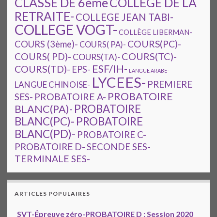
CLASSE DE 6ème
COLLEGE DE LA
RETRAITE-
COLLEGE JEAN TABI-
COLLEGE VOGT-
COLLÈGE LIBERMAN-
COURS(PC)-
COURS (3ème)-
COURS( PA)-
COURS(TC)-
COURS( PD)-
COURS(TA)-
ESF/IH-
COURS(TD)-
EPS-
LANGUE ARABE-
LYCEES-
PREMIERE
LANGUE CHINOISE-
PROBATOIRE
SES-
PROBATOIRE A-
PROBATOIRE
BLANC(PA)-
BLANC(PC)-
PROBATOIRE
BLANC(PD)-
PROBATOIRE C-
PROBATOIRE D-
SECONDE SES-
TERMINALE SES-
ARTICLES POPULAIRES
SVT-Épreuve zéro-PROBATOIRE D : Session 2020