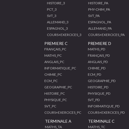
HISTOIRE_3
HISTOIRE_PA
PCT_3
PHY-CHIM_PA
SVT_3
SVT_PA
ALLEMAND_3
ESPAGNOL_PA
ESPAGNOL_3
ALLEMAND_PA
COURS+EXERCICES_3
COURS+EXERCICES_PA
PREMIERE C
PREMIERE D
FRANÇAIS_PC
MATHS_PD
MATHS_PC
FRANÇAIS_PD
ANGLAIS_PC
ANGLAIS_PD
INFORMATIQUE_PC
CHIMIE_PD
CHIMIE_PC
ECM_PD
ECM_PC
GEOGRAPHIE_PD
GEOGRAPHIE_PC
HISTOIRE_PD
HISTOIRE_PC
PHYSIQUE_PD
PHYSIQUE_PC
SVT_PD
SVT_PC
INFORMATIQUE_PD
COURS+EXERCICES_PC
COURS+EXERCICES_PD
TERMINALE A
TERMINALE C
MATHS_TA
MATHS_TC