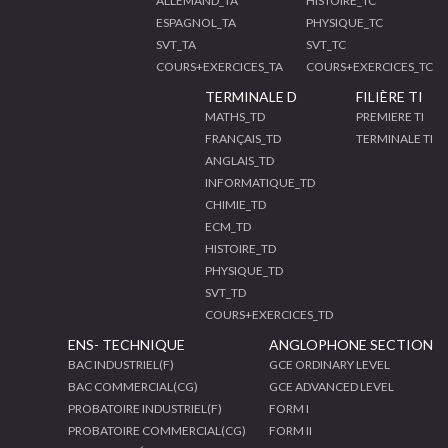
ALLEMAND_TA
HISTOIRE_TC
ESPAGNOL_TA
PHYSIQUE_TC
SVT_TA
SVT_TC
COURS+EXERCICES_TA
COURS+EXERCICES_TC
TERMINALE D
FILIÈRE TI
MATHS_TD
PREMIERE TI
FRANÇAIS_TD
TERMINALE TI
ANGLAIS_TD
INFORMATIQUE_TD
CHIMIE_TD
ECM_TD
HISTOIRE_TD
PHYSIQUE_TD
SVT_TD
COURS+EXERCICES_TD
ENS- TECHNIQUE
ANGLOPHONE SECTION
BAC INDUSTRIEL(F)
GCE ORDINARY LEVEL
BAC COMMERCIAL(CG)
GCE ADVANCED LEVEL
PROBATOIRE INDUSTRIEL(F)
FORM I
PROBATOIRE COMMERCIAL(CG)
FORM II