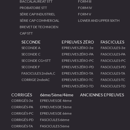
BACCALAURÉAT STT
FORM III
PROBATOIRE STT
FORM IV
SÉRIE CAP INDUSTRIEL
FORM V
SÉRIE CAP COMMERCIAL
LOWER AND UPPER SIXTH
BREVET DE TECHNICIEN
CAP STT
SECONDE
EPREUVES ZÉRO
FASCICULES
SECONDE A
EPREUVES ZÉRO-3e
FASCICULES-3e
SECONDE C
EPREUVES ZÉRO-PA
FASCICULES-PA
SECONDE CG+STT
EPREUVES ZÉRO-PC
FASCICULES-PC
SECONDE F
EPREUVES ZÉRO-PD
FASCICULES-PD
FASCICULES 2ndeA,C
EPREUVES ZÉRO-TA
FASCICULES-TA
CORRIGE 2ndeAC
EPREUVES ZÉRO-TC
FASCICULES-TC
EPREUVES ZÉRO-TD
FASCICULES-TD
CORRIGÉS
6ème/5ème/4ème
ANCIENNES EPREUVES
CORRIGÉS-3e
EPREUVES DE 4ème
CORRIGÉS-PA
EPREUVES DE 5ème
CORRIGÉS-PC
EPREUVES DE 6ème
CORRIGÉS-PD
FASCICULES 6ème
CORRIGÉS-TA
FASCICULES 5ème