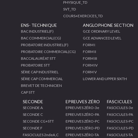
PHYSIQUE_TD
SVT_TD
COURS+EXERCICES_TD
ENS- TECHNIQUE
ANGLOPHONE SECTION
BAC INDUSTRIEL(F)
GCE ORDINARY LEVEL
BAC COMMERCIAL(CG)
GCE ADVANCED LEVEL
PROBATOIRE INDUSTRIEL(F)
FORM I
PROBATOIRE COMMERCIAL(CG)
FORM II
BACCALAURÉAT STT
FORM III
PROBATOIRE STT
FORM IV
SÉRIE CAP INDUSTRIEL
FORM V
SÉRIE CAP COMMERCIAL
LOWER AND UPPER SIXTH
BREVET DE TECHNICIEN
CAP STT
SECONDE
EPREUVES ZÉRO
FASCICULES
SECONDE A
EPREUVES ZÉRO-3e
FASCICULES-3e
SECONDE C
EPREUVES ZÉRO-PA
FASCICULES-PA
SECONDE CG+STT
EPREUVES ZÉRO-PC
FASCICULES-PC
SECONDE F
EPREUVES ZÉRO-PD
FASCICULES-PD
FASCICULES 2ndeA,C
EPREUVES ZÉRO-TA
FASCICULES-TA