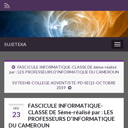
SUJETEXA
Togg
navig
FASCICULE INFORMATIQUE-CLASSE DE 6ème-réalisé
par : LES PROFESSEURS D’INFORMATIQUE DU CAMEROUN
SVTEEHB-COLLEGE ADVENTISTE-PD-SEQ1-OCTOBRE
2019
FASCICULE INFORMATIQUE-
FÉV
CLASSE DE 5ème-réalisé par : LES
23
PROFESSEURS D’INFORMATIQUE
DU CAMEROUN