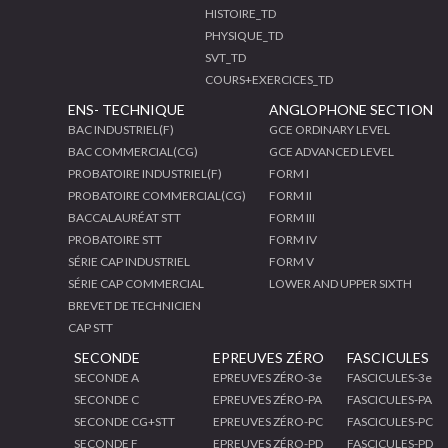
HISTOIRE_TD
PHYSIQUE_TD
SVT_TD
COURS+EXERCICES_TD
ENS- TECHNIQUE
ANGLOPHONE SECTION
BAC INDUSTRIEL(F)
GCE ORDINARY LEVEL
BAC COMMERCIAL(CG)
GCE ADVANCED LEVEL
PROBATOIRE INDUSTRIEL(F)
FORM I
PROBATOIRE COMMERCIAL(CG)
FORM II
BACCALAURÉAT STT
FORM III
PROBATOIRE STT
FORM IV
SÉRIE CAP INDUSTRIEL
FORM V
SÉRIE CAP COMMERCIAL
LOWER AND UPPER SIXTH
BREVET DE TECHNICIEN
CAP STT
SECONDE
EPREUVES ZÉRO
FASCICULES
SECONDE A
EPREUVES ZÉRO-3e
FASCICULES-3e
SECONDE C
EPREUVES ZÉRO-PA
FASCICULES-PA
SECONDE CG+STT
EPREUVES ZÉRO-PC
FASCICULES-PC
SECONDE F
EPREUVES ZÉRO-PD
FASCICULES-PD