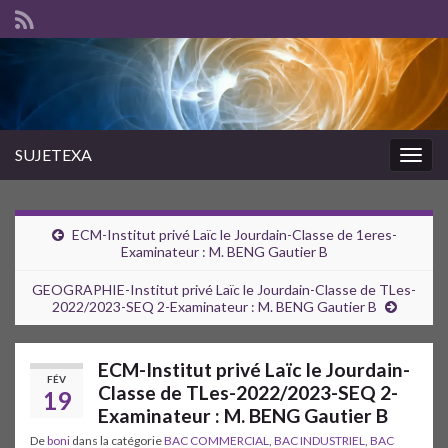
SUJETEXA
Togg
navig
ECM-Institut privé Laïc le Jourdain-Classe de 1eres-
Examinateur : M. BENG Gautier B
GEOGRAPHIE-Institut privé Laïc le Jourdain-Classe de TLes-
2022/2023-SEQ 2-Examinateur : M. BENG Gautier B
ECM-Institut privé Laïc le Jourdain-
FÉV
Classe de TLes-2022/2023-SEQ 2-
19
Examinateur : M. BENG Gautier B
De
boni
dans la catégorie
BAC COMMERCIAL
,
BAC INDUSTRIEL
,
BAC