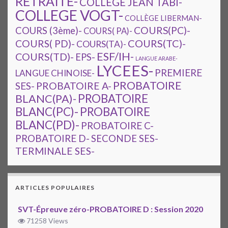
RETRAITE-
COLLEGE JEAN TABI-
COLLEGE VOGT-
COLLÈGE LIBERMAN-
COURS(PC)-
COURS (3ème)-
COURS( PA)-
COURS(TC)-
COURS( PD)-
COURS(TA)-
ESF/IH-
COURS(TD)-
EPS-
LANGUE ARABE-
LYCEES-
PREMIERE
LANGUE CHINOISE-
PROBATOIRE
SES-
PROBATOIRE A-
PROBATOIRE
BLANC(PA)-
BLANC(PC)-
PROBATOIRE
BLANC(PD)-
PROBATOIRE C-
PROBATOIRE D-
SECONDE SES-
TERMINALE SES-
ARTICLES POPULAIRES
SVT-Épreuve zéro-PROBATOIRE D : Session 2020
71258 Views