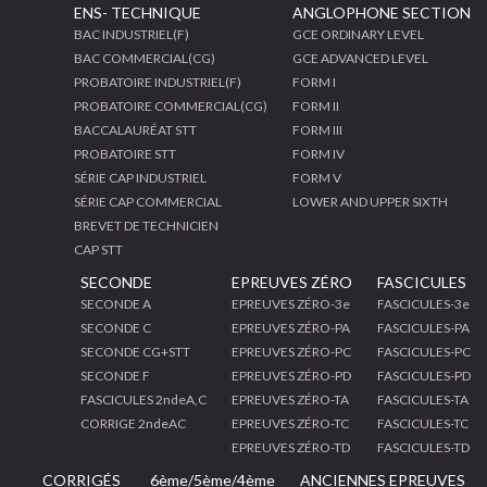
ENS- TECHNIQUE
ANGLOPHONE SECTION
BAC INDUSTRIEL(F)
GCE ORDINARY LEVEL
BAC COMMERCIAL(CG)
GCE ADVANCED LEVEL
PROBATOIRE INDUSTRIEL(F)
FORM I
PROBATOIRE COMMERCIAL(CG)
FORM II
BACCALAURÉAT STT
FORM III
PROBATOIRE STT
FORM IV
SÉRIE CAP INDUSTRIEL
FORM V
SÉRIE CAP COMMERCIAL
LOWER AND UPPER SIXTH
BREVET DE TECHNICIEN
CAP STT
SECONDE
EPREUVES ZÉRO
FASCICULES
SECONDE A
EPREUVES ZÉRO-3e
FASCICULES-3e
SECONDE C
EPREUVES ZÉRO-PA
FASCICULES-PA
SECONDE CG+STT
EPREUVES ZÉRO-PC
FASCICULES-PC
SECONDE F
EPREUVES ZÉRO-PD
FASCICULES-PD
FASCICULES 2ndeA,C
EPREUVES ZÉRO-TA
FASCICULES-TA
CORRIGE 2ndeAC
EPREUVES ZÉRO-TC
FASCICULES-TC
EPREUVES ZÉRO-TD
FASCICULES-TD
CORRIGÉS
6ème/5ème/4ème
ANCIENNES EPREUVES