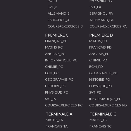
PCT_3
PHY-CHIM_PA
SVT_3
SVT_PA
ALLEMAND_3
ESPAGNOL_PA
ESPAGNOL_3
ALLEMAND_PA
COURS+EXERCICES_3
COURS+EXERCICES_PA
PREMIERE C
PREMIERE D
FRANÇAIS_PC
MATHS_PD
MATHS_PC
FRANÇAIS_PD
ANGLAIS_PC
ANGLAIS_PD
INFORMATIQUE_PC
CHIMIE_PD
CHIMIE_PC
ECM_PD
ECM_PC
GEOGRAPHIE_PD
GEOGRAPHIE_PC
HISTOIRE_PD
HISTOIRE_PC
PHYSIQUE_PD
PHYSIQUE_PC
SVT_PD
SVT_PC
INFORMATIQUE_PD
COURS+EXERCICES_PC
COURS+EXERCICES_PD
TERMINALE A
TERMINALE C
MATHS_TA
MATHS_TC
FRANÇAIS_TA
FRANÇAIS_TC