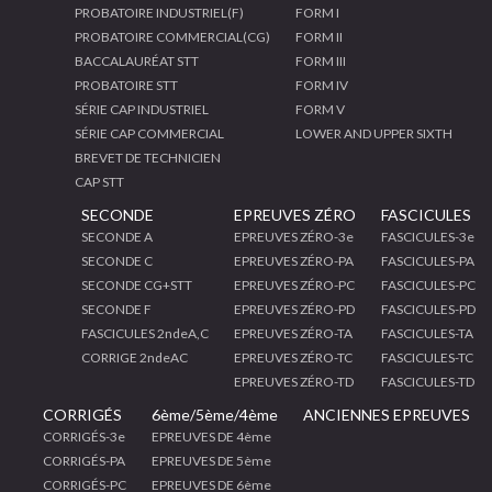
PROBATOIRE INDUSTRIEL(F)
FORM I
PROBATOIRE COMMERCIAL(CG)
FORM II
BACCALAURÉAT STT
FORM III
PROBATOIRE STT
FORM IV
SÉRIE CAP INDUSTRIEL
FORM V
SÉRIE CAP COMMERCIAL
LOWER AND UPPER SIXTH
BREVET DE TECHNICIEN
CAP STT
SECONDE
EPREUVES ZÉRO
FASCICULES
SECONDE A
EPREUVES ZÉRO-3e
FASCICULES-3e
SECONDE C
EPREUVES ZÉRO-PA
FASCICULES-PA
SECONDE CG+STT
EPREUVES ZÉRO-PC
FASCICULES-PC
SECONDE F
EPREUVES ZÉRO-PD
FASCICULES-PD
FASCICULES 2ndeA,C
EPREUVES ZÉRO-TA
FASCICULES-TA
CORRIGE 2ndeAC
EPREUVES ZÉRO-TC
FASCICULES-TC
EPREUVES ZÉRO-TD
FASCICULES-TD
CORRIGÉS
6ème/5ème/4ème
ANCIENNES EPREUVES
CORRIGÉS-3e
EPREUVES DE 4ème
CORRIGÉS-PA
EPREUVES DE 5ème
CORRIGÉS-PC
EPREUVES DE 6ème