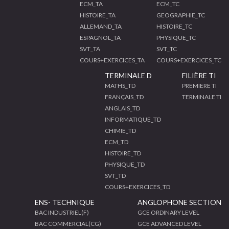
ECM_TA
ECM_TC
HISTOIRE_TA
GEOGRAPHIE_TC
ALLEMAND_TA
HISTOIRE_TC
ESPAGNOL_TA
PHYSIQUE_TC
SVT_TA
SVT_TC
COURS+EXERCICES_TA
COURS+EXERCICES_TC
TERMINALE D
FILIÈRE TI
MATHS_TD
PREMIERE TI
FRANÇAIS_TD
TERMINALE TI
ANGLAIS_TD
INFORMATIQUE_TD
CHIMIE_TD
ECM_TD
HISTOIRE_TD
PHYSIQUE_TD
SVT_TD
COURS+EXERCICES_TD
ENS- TECHNIQUE
ANGLOPHONE SECTION
BAC INDUSTRIEL(F)
GCE ORDINARY LEVEL
BAC COMMERCIAL(CG)
GCE ADVANCED LEVEL