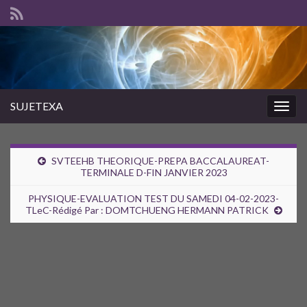
SUJETEXA
Togg
navig
SVTEEHB THEORIQUE-PREPA BACCALAUREAT-
TERMINALE D-FIN JANVIER 2023
PHYSIQUE-EVALUATION TEST DU SAMEDI 04-02-2023-
TLeC-Rédigé Par : DOMTCHUENG HERMANN PATRICK