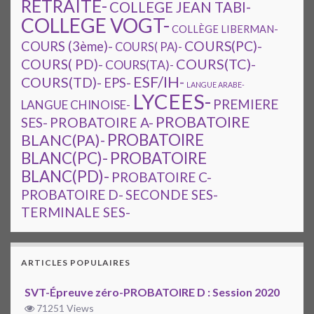
RETRAITE-
COLLEGE JEAN TABI-
COLLEGE VOGT-
COLLÈGE LIBERMAN-
COURS(PC)-
COURS (3ème)-
COURS( PA)-
COURS(TC)-
COURS( PD)-
COURS(TA)-
ESF/IH-
COURS(TD)-
EPS-
LANGUE ARABE-
LYCEES-
PREMIERE
LANGUE CHINOISE-
PROBATOIRE
SES-
PROBATOIRE A-
PROBATOIRE
BLANC(PA)-
BLANC(PC)-
PROBATOIRE
BLANC(PD)-
PROBATOIRE C-
PROBATOIRE D-
SECONDE SES-
TERMINALE SES-
ARTICLES POPULAIRES
SVT-Épreuve zéro-PROBATOIRE D : Session 2020
71251 Views