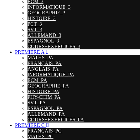
ECM_3
INFORMATIQUE_3
GEOGRAPHIE_3
HISTOIRE_3
PCT_3
SVT_3
ALLEMAND_3
ESPAGNOL_3
COURS+EXERCICES_3
PREMIERE A
MATHS_PA
FRANÇAIS_PA
ANGLAIS_PA
INFORMATIQUE_PA
ECM_PA
GEOGRAPHIE_PA
HISTOIRE_PA
PHY-CHIM_PA
SVT_PA
ESPAGNOL_PA
ALLEMAND_PA
COURS+EXERCICES_PA
PREMIERE C
FRANÇAIS_PC
MATHS_PC