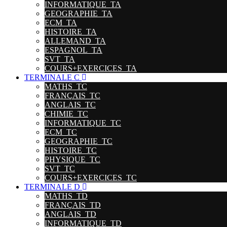
INFORMATIQUE_TA
GEOGRAPHIE_TA
ECM_TA
HISTOIRE_TA
ALLEMAND_TA
ESPAGNOL_TA
SVT_TA
COURS+EXERCICES_TA
TERMINALE C
MATHS_TC
FRANÇAIS_TC
ANGLAIS_TC
CHIMIE_TC
INFORMATIQUE_TC
ECM_TC
GEOGRAPHIE_TC
HISTOIRE_TC
PHYSIQUE_TC
SVT_TC
COURS+EXERCICES_TC
TERMINALE D
MATHS_TD
FRANÇAIS_TD
ANGLAIS_TD
INFORMATIQUE_TD