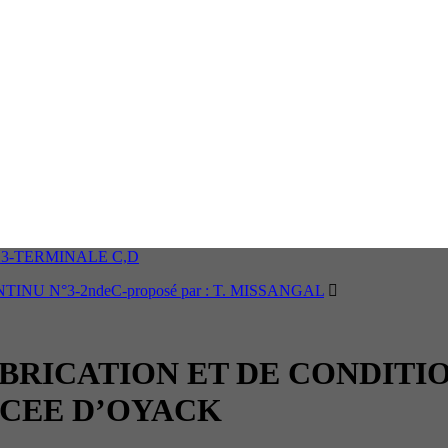
23-TERMINALE C,D
 N°3-2ndeC-proposé par : T. MISSANGAL
BRICATION ET DE CONDITI
CEE D’OYACK