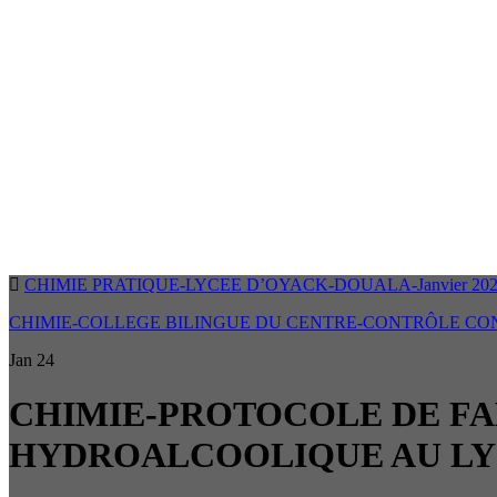
CHIMIE PRATIQUE-LYCEE D’OYACK-DOUALA-Janvier 20
CHIMIE-COLLEGE BILINGUE DU CENTRE-CONTRÔLE CONTINU
Jan
24
CHIMIE-PROTOCOLE DE FA
HYDROALCOOLIQUE AU LY