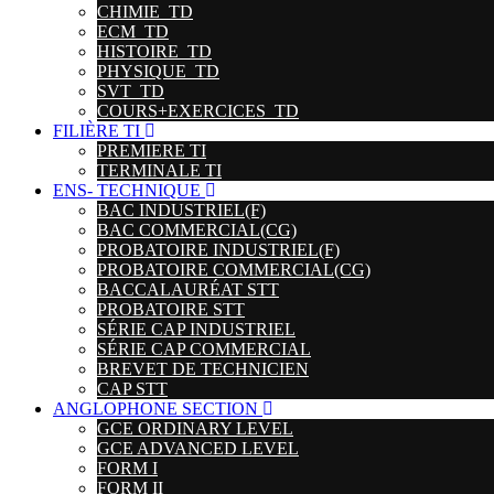
CHIMIE_TD
ECM_TD
HISTOIRE_TD
PHYSIQUE_TD
SVT_TD
COURS+EXERCICES_TD
FILIÈRE TI
PREMIERE TI
TERMINALE TI
ENS- TECHNIQUE
BAC INDUSTRIEL(F)
BAC COMMERCIAL(CG)
PROBATOIRE INDUSTRIEL(F)
PROBATOIRE COMMERCIAL(CG)
BACCALAURÉAT STT
PROBATOIRE STT
SÉRIE CAP INDUSTRIEL
SÉRIE CAP COMMERCIAL
BREVET DE TECHNICIEN
CAP STT
ANGLOPHONE SECTION
GCE ORDINARY LEVEL
GCE ADVANCED LEVEL
FORM I
FORM II