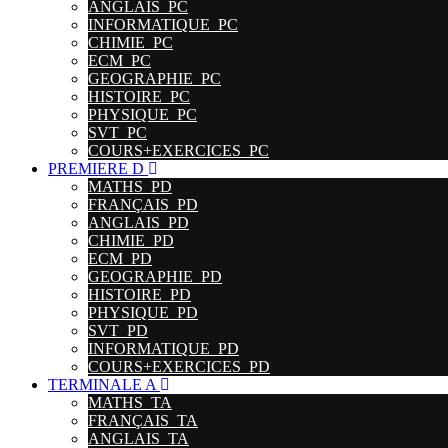
ANGLAIS_PC
INFORMATIQUE_PC
CHIMIE_PC
ECM_PC
GEOGRAPHIE_PC
HISTOIRE_PC
PHYSIQUE_PC
SVT_PC
COURS+EXERCICES_PC
PREMIERE D
MATHS_PD
FRANÇAIS_PD
ANGLAIS_PD
CHIMIE_PD
ECM_PD
GEOGRAPHIE_PD
HISTOIRE_PD
PHYSIQUE_PD
SVT_PD
INFORMATIQUE_PD
COURS+EXERCICES_PD
TERMINALE A
MATHS_TA
FRANÇAIS_TA
ANGLAIS_TA