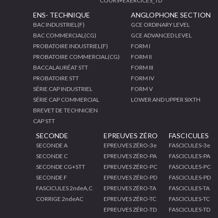
COURS+EXERCICES_TD
ENS- TECHNIQUE
ANGLOPHONE SECTION
BAC INDUSTRIEL(F)
GCE ORDINARY LEVEL
BAC COMMERCIAL(CG)
GCE ADVANCED LEVEL
PROBATOIRE INDUSTRIEL(F)
FORM I
PROBATOIRE COMMERCIAL(CG)
FORM II
BACCALAURÉAT STT
FORM III
PROBATOIRE STT
FORM IV
SÉRIE CAP INDUSTRIEL
FORM V
SÉRIE CAP COMMERCIAL
LOWER AND UPPER SIXTH
BREVET DE TECHNICIEN
CAP STT
SECONDE
EPREUVES ZÉRO
FASCICULES
SECONDE A
EPREUVES ZÉRO-3e
FASCICULES-3e
SECONDE C
EPREUVES ZÉRO-PA
FASCICULES-PA
SECONDE CG+STT
EPREUVES ZÉRO-PC
FASCICULES-PC
SECONDE F
EPREUVES ZÉRO-PD
FASCICULES-PD
FASCICULES 2ndeA,C
EPREUVES ZÉRO-TA
FASCICULES-TA
CORRIGE 2ndeAC
EPREUVES ZÉRO-TC
FASCICULES-TC
EPREUVES ZÉRO-TD
FASCICULES-TD