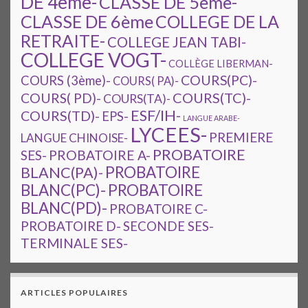
DE 4ème-
CLASSE DE 5ème-
CLASSE DE 6ème
COLLEGE DE LA
RETRAITE-
COLLEGE JEAN TABI-
COLLEGE VOGT-
COLLÈGE LIBERMAN-
COURS(PC)-
COURS (3ème)-
COURS( PA)-
COURS(TC)-
COURS( PD)-
COURS(TA)-
ESF/IH-
COURS(TD)-
EPS-
LANGUE ARABE-
LYCEES-
PREMIERE
LANGUE CHINOISE-
PROBATOIRE
SES-
PROBATOIRE A-
PROBATOIRE
BLANC(PA)-
BLANC(PC)-
PROBATOIRE
BLANC(PD)-
PROBATOIRE C-
PROBATOIRE D-
SECONDE SES-
TERMINALE SES-
ARTICLES POPULAIRES