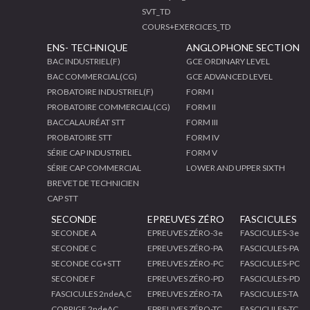
SVT_TD
COURS+EXERCICES_TD
ENS- TECHNIQUE
ANGLOPHONE SECTION
BAC INDUSTRIEL(F)
GCE ORDINARY LEVEL
BAC COMMERCIAL(CG)
GCE ADVANCED LEVEL
PROBATOIRE INDUSTRIEL(F)
FORM I
PROBATOIRE COMMERCIAL(CG)
FORM II
BACCALAURÉAT STT
FORM III
PROBATOIRE STT
FORM IV
SÉRIE CAP INDUSTRIEL
FORM V
SÉRIE CAP COMMERCIAL
LOWER AND UPPER SIXTH
BREVET DE TECHNICIEN
CAP STT
SECONDE
EPREUVES ZÉRO
FASCICULES
SECONDE A
EPREUVES ZÉRO-3e
FASCICULES-3e
SECONDE C
EPREUVES ZÉRO-PA
FASCICULES-PA
SECONDE CG+STT
EPREUVES ZÉRO-PC
FASCICULES-PC
SECONDE F
EPREUVES ZÉRO-PD
FASCICULES-PD
FASCICULES 2ndeA,C
EPREUVES ZÉRO-TA
FASCICULES-TA
CORRIGE 2ndeAC
EPREUVES ZÉRO-TC
FASCICULES-TC