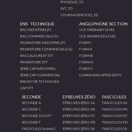
PHYSIQUE_TD
SVT_TD
COURS+EXERCICES_TD
ENS- TECHNIQUE
ANGLOPHONE SECTION
BAC INDUSTRIEL(F)
GCE ORDINARY LEVEL
BAC COMMERCIAL(CG)
GCE ADVANCED LEVEL
PROBATOIRE INDUSTRIEL(F)
FORM I
PROBATOIRE COMMERCIAL(CG)
FORM II
BACCALAURÉAT STT
FORM III
PROBATOIRE STT
FORM IV
SÉRIE CAP INDUSTRIEL
FORM V
SÉRIE CAP COMMERCIAL
LOWER AND UPPER SIXTH
BREVET DE TECHNICIEN
CAP STT
SECONDE
EPREUVES ZÉRO
FASCICULES
SECONDE A
EPREUVES ZÉRO-3e
FASCICULES-3e
SECONDE C
EPREUVES ZÉRO-PA
FASCICULES-PA
SECONDE CG+STT
EPREUVES ZÉRO-PC
FASCICULES-PC
SECONDE F
EPREUVES ZÉRO-PD
FASCICULES-PD
FASCICULES 2ndeA,C
EPREUVES ZÉRO-TA
FASCICULES-TA