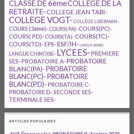
CLASSE DE 6ème
COLLEGE DE LA
RETRAITE-
COLLEGE JEAN TABI-
COLLEGE VOGT-
COLLÈGE LIBERMAN-
COURS(PC)-
COURS (3ème)-
COURS( PA)-
COURS(TC)-
COURS( PD)-
COURS(TA)-
ESF/IH-
COURS(TD)-
EPS-
LANGUE ARABE-
LYCEES-
PREMIERE
LANGUE CHINOISE-
PROBATOIRE
SES-
PROBATOIRE A-
PROBATOIRE
BLANC(PA)-
BLANC(PC)-
PROBATOIRE
BLANC(PD)-
PROBATOIRE C-
PROBATOIRE D-
SECONDE SES-
TERMINALE SES-
ARTICLES POPULAIRES
SVT-Épreuve zéro-PROBATOIRE D : Session 2020