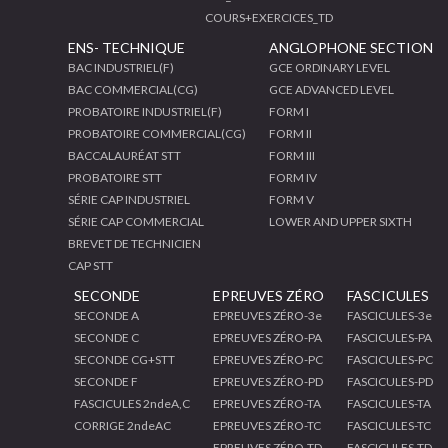
COURS+EXERCICES_TD
ENS- TECHNIQUE
ANGLOPHONE SECTION
BAC INDUSTRIEL(F)
GCE ORDINARY LEVEL
BAC COMMERCIAL(CG)
GCE ADVANCED LEVEL
PROBATOIRE INDUSTRIEL(F)
FORM I
PROBATOIRE COMMERCIAL(CG)
FORM II
BACCALAURÉAT STT
FORM III
PROBATOIRE STT
FORM IV
SÉRIE CAP INDUSTRIEL
FORM V
SÉRIE CAP COMMERCIAL
LOWER AND UPPER SIXTH
BREVET DE TECHNICIEN
CAP STT
SECONDE
EPREUVES ZÉRO
FASCICULES
SECONDE A
EPREUVES ZÉRO-3e
FASCICULES-3e
SECONDE C
EPREUVES ZÉRO-PA
FASCICULES-PA
SECONDE CG+STT
EPREUVES ZÉRO-PC
FASCICULES-PC
SECONDE F
EPREUVES ZÉRO-PD
FASCICULES-PD
FASCICULES 2ndeA,C
EPREUVES ZÉRO-TA
FASCICULES-TA
CORRIGE 2ndeAC
EPREUVES ZÉRO-TC
FASCICULES-TC
EPREUVES ZÉRO-TD
FASCICULES-TD