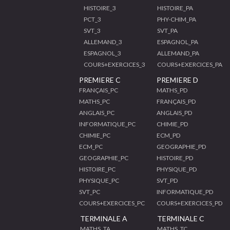
HISTOIRE_3
HISTOIRE_PA
PCT_3
PHY-CHIM_PA
SVT_3
SVT_PA
ALLEMAND_3
ESPAGNOL_PA
ESPAGNOL_3
ALLEMAND_PA
COURS+EXERCICES_3
COURS+EXERCICES_PA
PREMIERE C
PREMIERE D
FRANÇAIS_PC
MATHS_PD
MATHS_PC
FRANÇAIS_PD
ANGLAIS_PC
ANGLAIS_PD
INFORMATIQUE_PC
CHIMIE_PD
CHIMIE_PC
ECM_PD
ECM_PC
GEOGRAPHIE_PD
GEOGRAPHIE_PC
HISTOIRE_PD
HISTOIRE_PC
PHYSIQUE_PD
PHYSIQUE_PC
SVT_PD
SVT_PC
INFORMATIQUE_PD
COURS+EXERCICES_PC
COURS+EXERCICES_PD
TERMINALE A
TERMINALE C
MATHS_TA
MATHS_TC