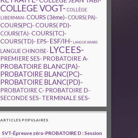
COLLEGE JEAN TABI-
COLLEGE VOGT-
COLLÈGE
COURS (3ème)-
COURS( PA)-
LIBERMAN-
COURS(PC)-
COURS( PD)-
COURS(TC)-
COURS(TA)-
ESF/IH-
COURS(TD)-
EPS-
LANGUE ARABE-
LYCEES-
LANGUE CHINOISE-
PREMIERE SES-
PROBATOIRE A-
PROBATOIRE BLANC(PA)-
PROBATOIRE BLANC(PC)-
PROBATOIRE BLANC(PD)-
PROBATOIRE C-
PROBATOIRE D-
TERMINALE SES-
SECONDE SES-
ARTICLES POPULAIRES
SVT-Épreuve zéro-PROBATOIRE D : Session