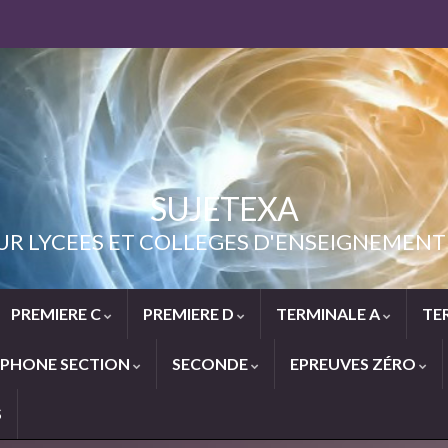
SUJETEXA
UR LYCEES ET COLLEGES D'ENSEIGNEME
PREMIERE C
PREMIERE D
TERMINALE A
TE
PHONE SECTION
SECONDE
EPREUVES ZÉRO
S