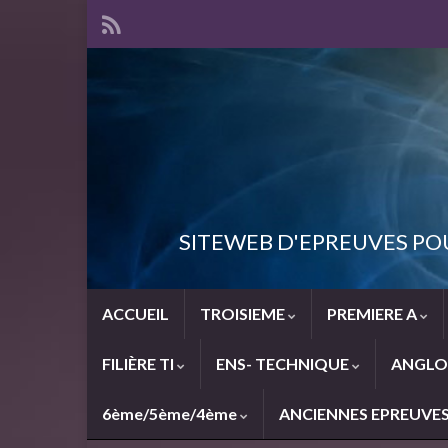
SITEWEB D'EPREUVES PO
ACCUEIL
TROISIEME
PREMIERE A
FILIÈRE TI
ENS- TECHNIQUE
ANGLO
6ème/5ème/4ème
ANCIENNES EPREUVE