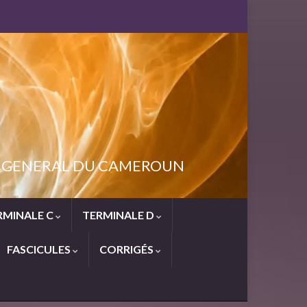
NT GENERAL DU CAMEROUN
RMINALE C
TERMINALE D
FASCICULES
CORRIGÉS