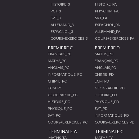
HISTOIRE_3
HISTOIRE_PA
PCT_3
PHY-CHIM_PA
SVT_3
SVT_PA
ALLEMAND_3
ESPAGNOL_PA
ESPAGNOL_3
ALLEMAND_PA
COURS+EXERCICES_3
COURS+EXERCICES_PA
PREMIERE C
PREMIERE D
FRANÇAIS_PC
MATHS_PD
MATHS_PC
FRANÇAIS_PD
ANGLAIS_PC
ANGLAIS_PD
INFORMATIQUE_PC
CHIMIE_PD
CHIMIE_PC
ECM_PD
ECM_PC
GEOGRAPHIE_PD
GEOGRAPHIE_PC
HISTOIRE_PD
HISTOIRE_PC
PHYSIQUE_PD
PHYSIQUE_PC
SVT_PD
SVT_PC
INFORMATIQUE_PD
COURS+EXERCICES_PC
COURS+EXERCICES_PD
TERMINALE A
TERMINALE C
MATHS_TA
MATHS_TC