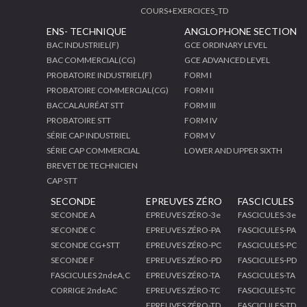
COURS+EXERCICES_TD
ENS- TECHNIQUE
ANGLOPHONE SECTION
BAC INDUSTRIEL(F)
GCE ORDINARY LEVEL
BAC COMMERCIAL(CG)
GCE ADVANCED LEVEL
PROBATOIRE INDUSTRIEL(F)
FORM I
PROBATOIRE COMMERCIAL(CG)
FORM II
BACCALAURÉAT STT
FORM III
PROBATOIRE STT
FORM IV
SÉRIE CAP INDUSTRIEL
FORM V
SÉRIE CAP COMMERCIAL
LOWER AND UPPER SIXTH
BREVET DE TECHNICIEN
CAP STT
SECONDE
EPREUVES ZÉRO
FASCICULES
SECONDE A
EPREUVES ZÉRO-3e
FASCICULES-3e
SECONDE C
EPREUVES ZÉRO-PA
FASCICULES-PA
SECONDE CG+STT
EPREUVES ZÉRO-PC
FASCICULES-PC
SECONDE F
EPREUVES ZÉRO-PD
FASCICULES-PD
FASCICULES 2ndeA,C
EPREUVES ZÉRO-TA
FASCICULES-TA
CORRIGE 2ndeAC
EPREUVES ZÉRO-TC
FASCICULES-TC
EPREUVES ZÉRO-TD
FASCICULES-TD