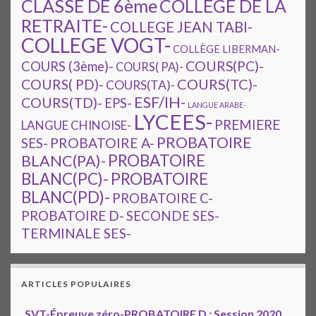
CLASSE DE 6ème
COLLEGE DE LA
RETRAITE-
COLLEGE JEAN TABI-
COLLEGE VOGT-
COLLÈGE LIBERMAN-
COURS(PC)-
COURS (3ème)-
COURS( PA)-
COURS(TC)-
COURS( PD)-
COURS(TA)-
ESF/IH-
COURS(TD)-
EPS-
LANGUE ARABE-
LYCEES-
PREMIERE
LANGUE CHINOISE-
PROBATOIRE
SES-
PROBATOIRE A-
PROBATOIRE
BLANC(PA)-
BLANC(PC)-
PROBATOIRE
BLANC(PD)-
PROBATOIRE C-
PROBATOIRE D-
SECONDE SES-
TERMINALE SES-
ARTICLES POPULAIRES
SVT-Épreuve zéro-PROBATOIRE D : Session 2020