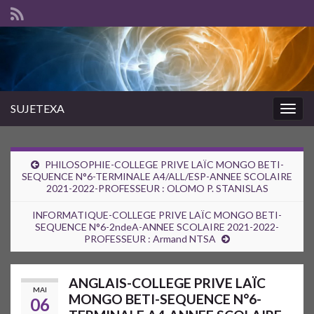
SUJETEXA
Togg
navig
PHILOSOPHIE-COLLEGE PRIVE LAÏC MONGO BETI-
SEQUENCE N°6-TERMINALE A4/ALL/ESP-ANNEE SCOLAIRE
2021-2022-PROFESSEUR : OLOMO P. STANISLAS
INFORMATIQUE-COLLEGE PRIVE LAÏC MONGO BETI-
SEQUENCE N°6-2ndeA-ANNEE SCOLAIRE 2021-2022-
PROFESSEUR : Armand NTSA
ANGLAIS-COLLEGE PRIVE LAÏC
MAI
MONGO BETI-SEQUENCE N°6-
06