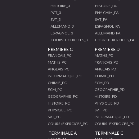
HISTOIRE_3
HISTOIRE_PA
PCT_3
PHY-CHIM_PA
SVT_3
SVT_PA
ALLEMAND_3
ESPAGNOL_PA
ESPAGNOL_3
ALLEMAND_PA
COURS+EXERCICES_3
COURS+EXERCICES_PA
PREMIERE C
PREMIERE D
FRANÇAIS_PC
MATHS_PD
MATHS_PC
FRANÇAIS_PD
ANGLAIS_PC
ANGLAIS_PD
INFORMATIQUE_PC
CHIMIE_PD
CHIMIE_PC
ECM_PD
ECM_PC
GEOGRAPHIE_PD
GEOGRAPHIE_PC
HISTOIRE_PD
HISTOIRE_PC
PHYSIQUE_PD
PHYSIQUE_PC
SVT_PD
SVT_PC
INFORMATIQUE_PD
COURS+EXERCICES_PC
COURS+EXERCICES_PD
TERMINALE A
TERMINALE C