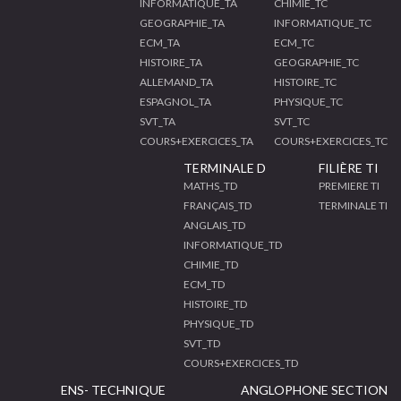
INFORMATIQUE_TA
CHIMIE_TC
GEOGRAPHIE_TA
INFORMATIQUE_TC
ECM_TA
ECM_TC
HISTOIRE_TA
GEOGRAPHIE_TC
ALLEMAND_TA
HISTOIRE_TC
ESPAGNOL_TA
PHYSIQUE_TC
SVT_TA
SVT_TC
COURS+EXERCICES_TA
COURS+EXERCICES_TC
TERMINALE D
FILIÈRE TI
MATHS_TD
PREMIERE TI
FRANÇAIS_TD
TERMINALE TI
ANGLAIS_TD
INFORMATIQUE_TD
CHIMIE_TD
ECM_TD
HISTOIRE_TD
PHYSIQUE_TD
SVT_TD
COURS+EXERCICES_TD
ENS- TECHNIQUE
ANGLOPHONE SECTION