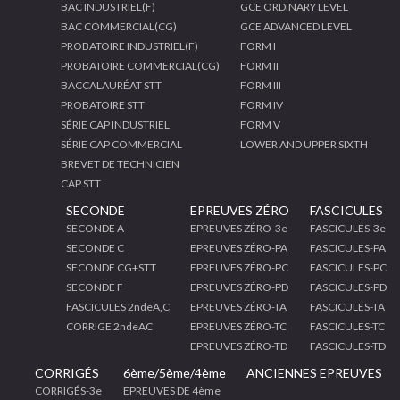
BAC INDUSTRIEL(F)
GCE ORDINARY LEVEL
BAC COMMERCIAL(CG)
GCE ADVANCED LEVEL
PROBATOIRE INDUSTRIEL(F)
FORM I
PROBATOIRE COMMERCIAL(CG)
FORM II
BACCALAURÉAT STT
FORM III
PROBATOIRE STT
FORM IV
SÉRIE CAP INDUSTRIEL
FORM V
SÉRIE CAP COMMERCIAL
LOWER AND UPPER SIXTH
BREVET DE TECHNICIEN
CAP STT
SECONDE
EPREUVES ZÉRO
FASCICULES
SECONDE A
EPREUVES ZÉRO-3e
FASCICULES-3e
SECONDE C
EPREUVES ZÉRO-PA
FASCICULES-PA
SECONDE CG+STT
EPREUVES ZÉRO-PC
FASCICULES-PC
SECONDE F
EPREUVES ZÉRO-PD
FASCICULES-PD
FASCICULES 2ndeA,C
EPREUVES ZÉRO-TA
FASCICULES-TA
CORRIGE 2ndeAC
EPREUVES ZÉRO-TC
FASCICULES-TC
EPREUVES ZÉRO-TD
FASCICULES-TD
CORRIGÉS
6ème/5ème/4ème
ANCIENNES EPREUVES
CORRIGÉS-3e
EPREUVES DE 4ème