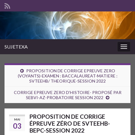
SUJETEXA
Togg
navig
PROPOSITION DE CORRIGE EPREUVE ZERO
(VOYANTS)-EXAMEN : BACCALAUREAT-MATIERE :
SVTEEHB/ THEORIQUE-SESSION 2022
CORRIGE EPREUVE ZERO D’HISTOIRE- PROPOSÉ PAR
SEBVI-AZ-PROBATOIRE SESSION 2022
PROPOSITION DE CORRIGE
MAI
ÉPREUVE ZÉRO DE SVTEEHB-
03
BEPC-SESSION 2022