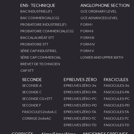
ENS- TECHNIQUE
ANGLOPHONE SECTION
BAC INDUSTRIEL(F)
GCE ORDINARY LEVEL
BAC COMMERCIAL(CG)
GCE ADVANCED LEVEL
PROBATOIRE INDUSTRIEL(F)
FORM I
PROBATOIRE COMMERCIAL(CG)
FORM II
BACCALAURÉAT STT
FORM III
PROBATOIRE STT
FORM IV
SÉRIE CAP INDUSTRIEL
FORM V
SÉRIE CAP COMMERCIAL
LOWER AND UPPER SIXTH
BREVET DE TECHNICIEN
CAP STT
SECONDE
EPREUVES ZÉRO
FASCICULES
SECONDE A
EPREUVES ZÉRO-3e
FASCICULES-3e
SECONDE C
EPREUVES ZÉRO-PA
FASCICULES-PA
SECONDE CG+STT
EPREUVES ZÉRO-PC
FASCICULES-PC
SECONDE F
EPREUVES ZÉRO-PD
FASCICULES-PD
FASCICULES 2ndeA,C
EPREUVES ZÉRO-TA
FASCICULES-TA
CORRIGE 2ndeAC
EPREUVES ZÉRO-TC
FASCICULES-TC
EPREUVES ZÉRO-TD
FASCICULES-TD
CORRIGÉS
6ème/5ème/4ème
ANCIENNES EPREUVES