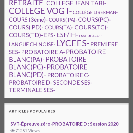
RETRAITE-
COLLEGE JEAN TABI-
COLLEGE VOGT-
COLLÈGE LIBERMAN-
COURS(PC)-
COURS (3ème)-
COURS( PA)-
COURS(TC)-
COURS( PD)-
COURS(TA)-
ESF/IH-
COURS(TD)-
EPS-
LANGUE ARABE-
LYCEES-
PREMIERE
LANGUE CHINOISE-
PROBATOIRE
SES-
PROBATOIRE A-
PROBATOIRE
BLANC(PA)-
BLANC(PC)-
PROBATOIRE
BLANC(PD)-
PROBATOIRE C-
PROBATOIRE D-
SECONDE SES-
TERMINALE SES-
ARTICLES POPULAIRES
SVT-Épreuve zéro-PROBATOIRE D : Session 2020
71251 Views