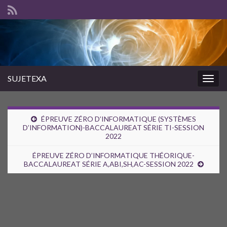
SUJETEXA
Togg
navig
ÉPREUVE ZÉRO D’INFORMATIQUE (SYSTÈMES
D’INFORMATION)-BACCALAUREAT SÉRIE TI-SESSION
2022
ÉPREUVE ZÉRO D’INFORMATIQUE THÉORIQUE-
BACCALAUREAT SÉRIE A,ABI,SH,AC-SESSION 2022