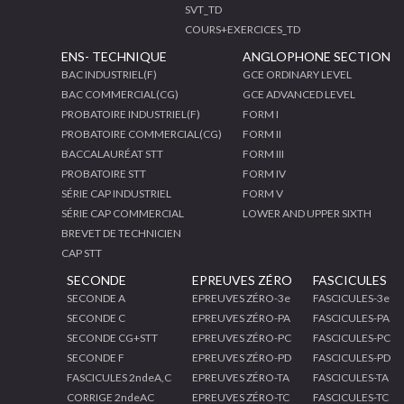
SVT_TD
COURS+EXERCICES_TD
ENS- TECHNIQUE
ANGLOPHONE SECTION
BAC INDUSTRIEL(F)
GCE ORDINARY LEVEL
BAC COMMERCIAL(CG)
GCE ADVANCED LEVEL
PROBATOIRE INDUSTRIEL(F)
FORM I
PROBATOIRE COMMERCIAL(CG)
FORM II
BACCALAURÉAT STT
FORM III
PROBATOIRE STT
FORM IV
SÉRIE CAP INDUSTRIEL
FORM V
SÉRIE CAP COMMERCIAL
LOWER AND UPPER SIXTH
BREVET DE TECHNICIEN
CAP STT
SECONDE
EPREUVES ZÉRO
FASCICULES
SECONDE A
EPREUVES ZÉRO-3e
FASCICULES-3e
SECONDE C
EPREUVES ZÉRO-PA
FASCICULES-PA
SECONDE CG+STT
EPREUVES ZÉRO-PC
FASCICULES-PC
SECONDE F
EPREUVES ZÉRO-PD
FASCICULES-PD
FASCICULES 2ndeA,C
EPREUVES ZÉRO-TA
FASCICULES-TA
CORRIGE 2ndeAC
EPREUVES ZÉRO-TC
FASCICULES-TC