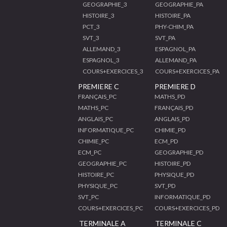
GEOGRAPHIE_3
GEOGRAPHIE_PA
HISTOIRE_3
HISTOIRE_PA
PCT_3
PHY-CHIM_PA
SVT_3
SVT_PA
ALLEMAND_3
ESPAGNOL_PA
ESPAGNOL_3
ALLEMAND_PA
COURS+EXERCICES_3
COURS+EXERCICES_PA
PREMIERE C
PREMIERE D
FRANÇAIS_PC
MATHS_PD
MATHS_PC
FRANÇAIS_PD
ANGLAIS_PC
ANGLAIS_PD
INFORMATIQUE_PC
CHIMIE_PD
CHIMIE_PC
ECM_PD
ECM_PC
GEOGRAPHIE_PD
GEOGRAPHIE_PC
HISTOIRE_PD
HISTOIRE_PC
PHYSIQUE_PD
PHYSIQUE_PC
SVT_PD
SVT_PC
INFORMATIQUE_PD
COURS+EXERCICES_PC
COURS+EXERCICES_PD
TERMINALE A
TERMINALE C