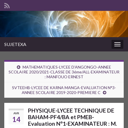
SUJETEXA
Togg
navig
MATHEMATIQUES-LYCEE D’ANGONGO-ANNEE
SCOLAIRE 2020/2021-CLASSE DE 3éme/ALL-EXAMINATEUR
: MANFOUO ERNEST
SVTEEHB-LYCEE DE KARNA MANGA-EVALUATION N°3-
ANNEE SCOLAIRE 2019-2020-PREMIERE C
PHYSIQUE-LYCEE TECHNIQUE DE
AVR
BAHAM-PF4/BA et PMEB-
14
Evaluation N°1-EXAMINATEUR : M.