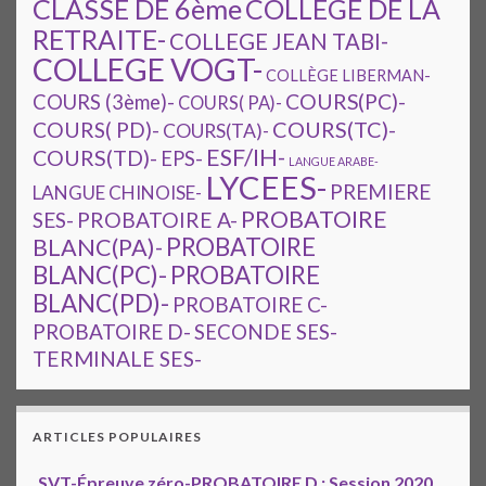
CLASSE DE 6ème
COLLEGE DE LA
RETRAITE-
COLLEGE JEAN TABI-
COLLEGE VOGT-
COLLÈGE LIBERMAN-
COURS(PC)-
COURS (3ème)-
COURS( PA)-
COURS(TC)-
COURS( PD)-
COURS(TA)-
ESF/IH-
COURS(TD)-
EPS-
LANGUE ARABE-
LYCEES-
PREMIERE
LANGUE CHINOISE-
PROBATOIRE
SES-
PROBATOIRE A-
PROBATOIRE
BLANC(PA)-
BLANC(PC)-
PROBATOIRE
BLANC(PD)-
PROBATOIRE C-
PROBATOIRE D-
SECONDE SES-
TERMINALE SES-
ARTICLES POPULAIRES
SVT-Épreuve zéro-PROBATOIRE D : Session 2020