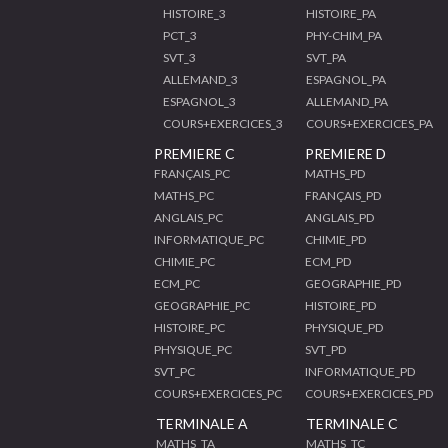
HISTOIRE_3
HISTOIRE_PA
PCT_3
PHY-CHIM_PA
SVT_3
SVT_PA
ALLEMAND_3
ESPAGNOL_PA
ESPAGNOL_3
ALLEMAND_PA
COURS+EXERCICES_3
COURS+EXERCICES_PA
PREMIERE C
PREMIERE D
FRANÇAIS_PC
MATHS_PD
MATHS_PC
FRANÇAIS_PD
ANGLAIS_PC
ANGLAIS_PD
INFORMATIQUE_PC
CHIMIE_PD
CHIMIE_PC
ECM_PD
ECM_PC
GEOGRAPHIE_PD
GEOGRAPHIE_PC
HISTOIRE_PD
HISTOIRE_PC
PHYSIQUE_PD
PHYSIQUE_PC
SVT_PD
SVT_PC
INFORMATIQUE_PD
COURS+EXERCICES_PC
COURS+EXERCICES_PD
TERMINALE A
TERMINALE C
MATHS_TA
MATHS_TC