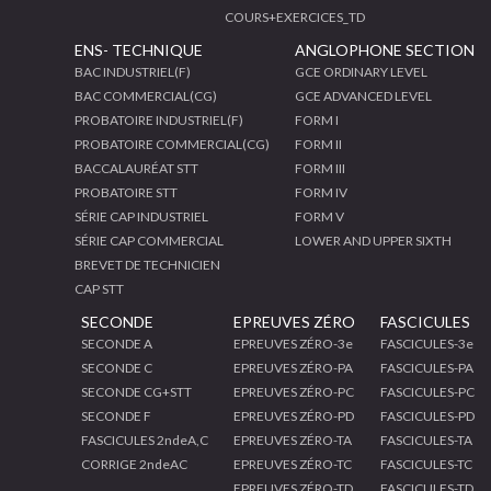
COURS+EXERCICES_TD
ENS- TECHNIQUE
ANGLOPHONE SECTION
BAC INDUSTRIEL(F)
GCE ORDINARY LEVEL
BAC COMMERCIAL(CG)
GCE ADVANCED LEVEL
PROBATOIRE INDUSTRIEL(F)
FORM I
PROBATOIRE COMMERCIAL(CG)
FORM II
BACCALAURÉAT STT
FORM III
PROBATOIRE STT
FORM IV
SÉRIE CAP INDUSTRIEL
FORM V
SÉRIE CAP COMMERCIAL
LOWER AND UPPER SIXTH
BREVET DE TECHNICIEN
CAP STT
SECONDE
EPREUVES ZÉRO
FASCICULES
SECONDE A
EPREUVES ZÉRO-3e
FASCICULES-3e
SECONDE C
EPREUVES ZÉRO-PA
FASCICULES-PA
SECONDE CG+STT
EPREUVES ZÉRO-PC
FASCICULES-PC
SECONDE F
EPREUVES ZÉRO-PD
FASCICULES-PD
FASCICULES 2ndeA,C
EPREUVES ZÉRO-TA
FASCICULES-TA
CORRIGE 2ndeAC
EPREUVES ZÉRO-TC
FASCICULES-TC
EPREUVES ZÉRO-TD
FASCICULES-TD