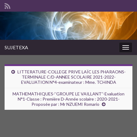
SUJETEXA
Togg
navig
LITTERATURE-COLLEGE PRIVE LAÏC LES PHARAONS-
TERMINALE C/D-ANNEE SCOLAIRE 2021-2022-
EVALUATION N°4-examinateur : Mme. TCHINDA
MATHEMATHIQUES-‘’GROUPE LE VAILLANT’’-Evaluation
N°1-Classe : Première D-Année scolaire : 2020-2021-
Proposée par : Mr NZUEMI Romario