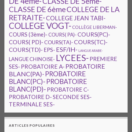
DE 4ème-
CLASSE DE 5ème-
CLASSE DE 6ème
COLLEGE DE LA
RETRAITE-
COLLEGE JEAN TABI-
COLLEGE VOGT-
COLLÈGE LIBERMAN-
COURS(PC)-
COURS (3ème)-
COURS( PA)-
COURS(TC)-
COURS( PD)-
COURS(TA)-
ESF/IH-
COURS(TD)-
EPS-
LANGUE ARABE-
LYCEES-
PREMIERE
LANGUE CHINOISE-
PROBATOIRE
SES-
PROBATOIRE A-
PROBATOIRE
BLANC(PA)-
BLANC(PC)-
PROBATOIRE
BLANC(PD)-
PROBATOIRE C-
PROBATOIRE D-
SECONDE SES-
TERMINALE SES-
ARTICLES POPULAIRES