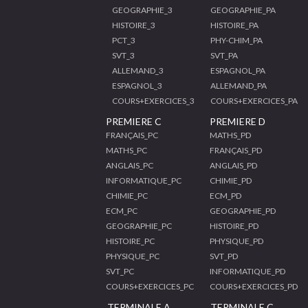
GEOGRAPHIE_3
GEOGRAPHIE_PA
HISTOIRE_3
HISTOIRE_PA
PCT_3
PHY-CHIM_PA
SVT_3
SVT_PA
ALLEMAND_3
ESPAGNOL_PA
ESPAGNOL_3
ALLEMAND_PA
COURS+EXERCICES_3
COURS+EXERCICES_PA
PREMIERE C
PREMIERE D
FRANÇAIS_PC
MATHS_PD
MATHS_PC
FRANÇAIS_PD
ANGLAIS_PC
ANGLAIS_PD
INFORMATIQUE_PC
CHIMIE_PD
CHIMIE_PC
ECM_PD
ECM_PC
GEOGRAPHIE_PD
GEOGRAPHIE_PC
HISTOIRE_PD
HISTOIRE_PC
PHYSIQUE_PD
PHYSIQUE_PC
SVT_PD
SVT_PC
INFORMATIQUE_PD
COURS+EXERCICES_PC
COURS+EXERCICES_PD
TERMINALE A
TERMINALE C