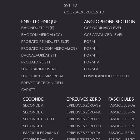
SVT_TD
COURS+EXERCICES_TD
ENS- TECHNIQUE
ANGLOPHONE SECTION
BAC INDUSTRIEL(F)
GCE ORDINARY LEVEL
BAC COMMERCIAL(CG)
GCE ADVANCED LEVEL
PROBATOIRE INDUSTRIEL(F)
FORM I
PROBATOIRE COMMERCIAL(CG)
FORM II
BACCALAURÉAT STT
FORM III
PROBATOIRE STT
FORM IV
SÉRIE CAP INDUSTRIEL
FORM V
SÉRIE CAP COMMERCIAL
LOWER AND UPPER SIXTH
BREVET DE TECHNICIEN
CAP STT
SECONDE
EPREUVES ZÉRO
FASCICULES
SECONDE A
EPREUVES ZÉRO-3e
FASCICULES-3e
SECONDE C
EPREUVES ZÉRO-PA
FASCICULES-PA
SECONDE CG+STT
EPREUVES ZÉRO-PC
FASCICULES-PC
SECONDE F
EPREUVES ZÉRO-PD
FASCICULES-PD
FASCICULES 2ndeA,C
EPREUVES ZÉRO-TA
FASCICULES-TA
CORRIGE 2ndeAC
EPREUVES ZÉRO-TC
FASCICULES-TC