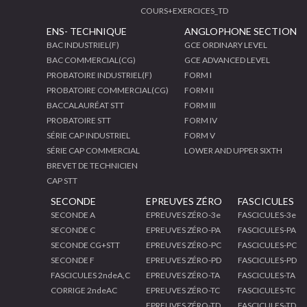
COURS+EXERCICES_TD
ENS- TECHNIQUE
ANGLOPHONE SECTION
BAC INDUSTRIEL(F)
GCE ORDINARY LEVEL
BAC COMMERCIAL(CG)
GCE ADVANCED LEVEL
PROBATOIRE INDUSTRIEL(F)
FORM I
PROBATOIRE COMMERCIAL(CG)
FORM II
BACCALAURÉAT STT
FORM III
PROBATOIRE STT
FORM IV
SÉRIE CAP INDUSTRIEL
FORM V
SÉRIE CAP COMMERCIAL
LOWER AND UPPER SIXTH
BREVET DE TECHNICIEN
CAP STT
SECONDE
EPREUVES ZÉRO
FASCICULES
SECONDE A
EPREUVES ZÉRO-3e
FASCICULES-3e
SECONDE C
EPREUVES ZÉRO-PA
FASCICULES-PA
SECONDE CG+STT
EPREUVES ZÉRO-PC
FASCICULES-PC
SECONDE F
EPREUVES ZÉRO-PD
FASCICULES-PD
FASCICULES 2ndeA,C
EPREUVES ZÉRO-TA
FASCICULES-TA
CORRIGE 2ndeAC
EPREUVES ZÉRO-TC
FASCICULES-TC
EPREUVES ZÉRO-TD
FASCICULES-TD