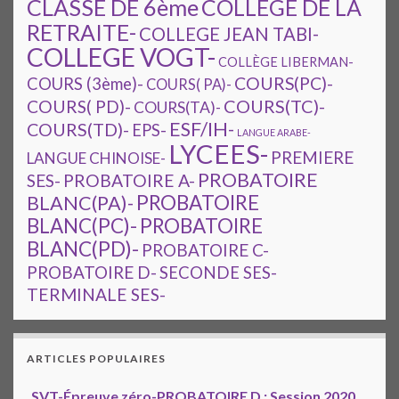
CLASSE DE 6ème
COLLEGE DE LA
RETRAITE-
COLLEGE JEAN TABI-
COLLEGE VOGT-
COLLÈGE LIBERMAN-
COURS(PC)-
COURS (3ème)-
COURS( PA)-
COURS(TC)-
COURS( PD)-
COURS(TA)-
ESF/IH-
COURS(TD)-
EPS-
LANGUE ARABE-
LYCEES-
PREMIERE
LANGUE CHINOISE-
PROBATOIRE
SES-
PROBATOIRE A-
PROBATOIRE
BLANC(PA)-
BLANC(PC)-
PROBATOIRE
BLANC(PD)-
PROBATOIRE C-
PROBATOIRE D-
SECONDE SES-
TERMINALE SES-
ARTICLES POPULAIRES
SVT-Épreuve zéro-PROBATOIRE D : Session 2020