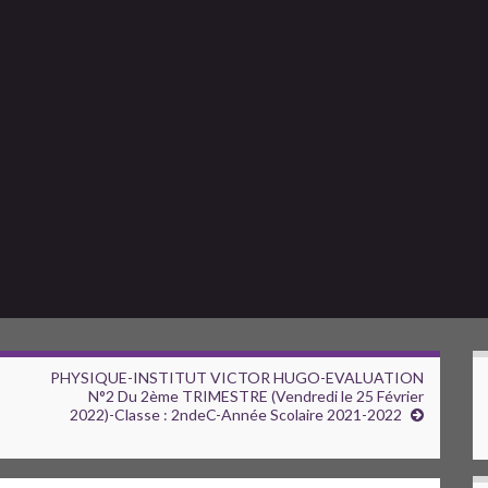
PHYSIQUE-INSTITUT VICTOR HUGO-EVALUATION
N°2 Du 2ème TRIMESTRE (Vendredi le 25 Février
2022)-Classe : 2ndeC-Année Scolaire 2021-2022