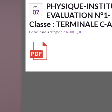
PHYSIQUE-INSTIT
AVR
07
EVALUATION N°1- ( 
Classe : TERMINALE C-A
De
boni
dans la catégorie
PHYSIQUE_TC