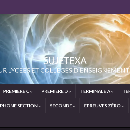
SUJETEXA
UR LYCEES ET COLLEGES D'ENSEIGNEME
PREMIERE C
PREMIERE D
TERMINALE A
TE
PHONE SECTION
SECONDE
EPREUVES ZÉRO
S