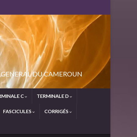
NT GENERAL DU CAMEROUN
RMINALE C
TERMINALE D
FASCICULES
CORRIGÉS