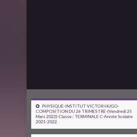
PHYSIQUE-INSTITUT VICTOR HUGO-
COMPOSITION DU 2è TRIMESTRE-(Vendredi 25
Mars 2022)-Classe : TERMINALE C-Année Scolaire
2021-2022