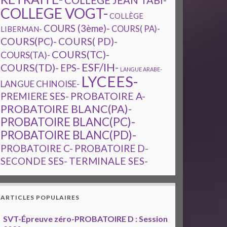
COLLEGE JEAN TABI-
COLLEGE VOGT-
COLLÈGE
COURS (3ème)-
COURS( PA)-
LIBERMAN-
COURS(PC)-
COURS( PD)-
COURS(TC)-
COURS(TA)-
ESF/IH-
COURS(TD)-
EPS-
LANGUE ARABE-
LYCEES-
LANGUE CHINOISE-
PREMIERE SES-
PROBATOIRE A-
PROBATOIRE BLANC(PA)-
PROBATOIRE BLANC(PC)-
PROBATOIRE BLANC(PD)-
PROBATOIRE C-
PROBATOIRE D-
TERMINALE SES-
SECONDE SES-
ARTICLES POPULAIRES
SVT-Épreuve zéro-PROBATOIRE D : Session