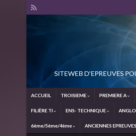
SITEWEB D'EPREUVES PO
ACCUEIL
TROISIEME
PREMIERE A
FILIÈRE TI
ENS- TECHNIQUE
ANGLO
6ème/5ème/4ème
ANCIENNES EPREUVE