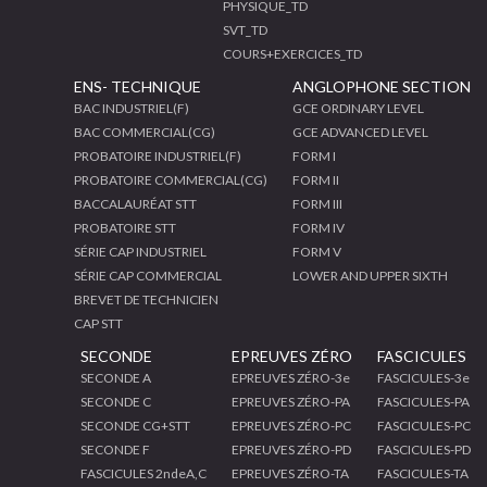
PHYSIQUE_TD
SVT_TD
COURS+EXERCICES_TD
ENS- TECHNIQUE
ANGLOPHONE SECTION
BAC INDUSTRIEL(F)
GCE ORDINARY LEVEL
BAC COMMERCIAL(CG)
GCE ADVANCED LEVEL
PROBATOIRE INDUSTRIEL(F)
FORM I
PROBATOIRE COMMERCIAL(CG)
FORM II
BACCALAURÉAT STT
FORM III
PROBATOIRE STT
FORM IV
SÉRIE CAP INDUSTRIEL
FORM V
SÉRIE CAP COMMERCIAL
LOWER AND UPPER SIXTH
BREVET DE TECHNICIEN
CAP STT
SECONDE
EPREUVES ZÉRO
FASCICULES
SECONDE A
EPREUVES ZÉRO-3e
FASCICULES-3e
SECONDE C
EPREUVES ZÉRO-PA
FASCICULES-PA
SECONDE CG+STT
EPREUVES ZÉRO-PC
FASCICULES-PC
SECONDE F
EPREUVES ZÉRO-PD
FASCICULES-PD
FASCICULES 2ndeA,C
EPREUVES ZÉRO-TA
FASCICULES-TA