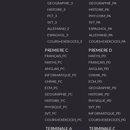
GEOGRAPHIE_3
GEOGRAPHIE_PA
HISTOIRE_3
HISTOIRE_PA
PCT_3
PHY-CHIM_PA
SVT_3
SVT_PA
ALLEMAND_3
ESPAGNOL_PA
ESPAGNOL_3
ALLEMAND_PA
COURS+EXERCICES_3
COURS+EXERCICES_PA
PREMIERE C
PREMIERE D
FRANÇAIS_PC
MATHS_PD
MATHS_PC
FRANÇAIS_PD
ANGLAIS_PC
ANGLAIS_PD
INFORMATIQUE_PC
CHIMIE_PD
CHIMIE_PC
ECM_PD
ECM_PC
GEOGRAPHIE_PD
GEOGRAPHIE_PC
HISTOIRE_PD
HISTOIRE_PC
PHYSIQUE_PD
PHYSIQUE_PC
SVT_PD
SVT_PC
INFORMATIQUE_PD
COURS+EXERCICES_PC
COURS+EXERCICES_PD
TERMINALE A
TERMINALE C