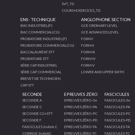
SVT_TD
COURS+EXERCICES_TD
ENS- TECHNIQUE
ANGLOPHONE SECTION
BAC INDUSTRIEL(F)
GCE ORDINARY LEVEL
BAC COMMERCIAL(CG)
GCE ADVANCED LEVEL
PROBATOIRE INDUSTRIEL(F)
FORM I
PROBATOIRE COMMERCIAL(CG)
FORM II
BACCALAURÉAT STT
FORM III
PROBATOIRE STT
FORM IV
SÉRIE CAP INDUSTRIEL
FORM V
SÉRIE CAP COMMERCIAL
LOWER AND UPPER SIXTH
BREVET DE TECHNICIEN
CAP STT
SECONDE
EPREUVES ZÉRO
FASCICULES
SECONDE A
EPREUVES ZÉRO-3e
FASCICULES-3e
SECONDE C
EPREUVES ZÉRO-PA
FASCICULES-PA
SECONDE CG+STT
EPREUVES ZÉRO-PC
FASCICULES-PC
SECONDE F
EPREUVES ZÉRO-PD
FASCICULES-PD
FASCICULES 2ndeA,C
EPREUVES ZÉRO-TA
FASCICULES-TA
CORRIGE 2ndeAC
EPREUVES ZÉRO-TC
FASCICULES-TC