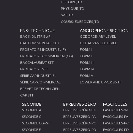
HISTOIRE_TD
PHYSIQUE_TD
SVT_TD
COURS+EXERCICES_TD
ENS- TECHNIQUE
ANGLOPHONE SECTION
BAC INDUSTRIEL(F)
GCE ORDINARY LEVEL
BAC COMMERCIAL(CG)
GCE ADVANCED LEVEL
PROBATOIRE INDUSTRIEL(F)
FORM I
PROBATOIRE COMMERCIAL(CG)
FORM II
BACCALAURÉAT STT
FORM III
PROBATOIRE STT
FORM IV
SÉRIE CAP INDUSTRIEL
FORM V
SÉRIE CAP COMMERCIAL
LOWER AND UPPER SIXTH
BREVET DE TECHNICIEN
CAP STT
SECONDE
EPREUVES ZÉRO
FASCICULES
SECONDE A
EPREUVES ZÉRO-3e
FASCICULES-3e
SECONDE C
EPREUVES ZÉRO-PA
FASCICULES-PA
SECONDE CG+STT
EPREUVES ZÉRO-PC
FASCICULES-PC
SECONDE F
EPREUVES ZÉRO-PD
FASCICULES-PD