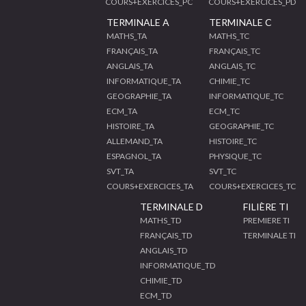
COURS+EXERCICES_PC
COURS+EXERCICES_PD
TERMINALE A
TERMINALE C
MATHS_TA
MATHS_TC
FRANÇAIS_TA
FRANÇAIS_TC
ANGLAIS_TA
ANGLAIS_TC
INFORMATIQUE_TA
CHIMIE_TC
GEOGRAPHIE_TA
INFORMATIQUE_TC
ECM_TA
ECM_TC
HISTOIRE_TA
GEOGRAPHIE_TC
ALLEMAND_TA
HISTOIRE_TC
ESPAGNOL_TA
PHYSIQUE_TC
SVT_TA
SVT_TC
COURS+EXERCICES_TA
COURS+EXERCICES_TC
TERMINALE D
FILIÈRE TI
MATHS_TD
PREMIERE TI
FRANÇAIS_TD
TERMINALE TI
ANGLAIS_TD
INFORMATIQUE_TD
CHIMIE_TD
ECM_TD