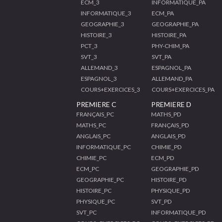
ECM_3
INFORMATIQUE_PA
INFORMATIQUE_3
ECM_PA
GEOGRAPHIE_3
GEOGRAPHIE_PA
HISTOIRE_3
HISTOIRE_PA
PCT_3
PHY-CHIM_PA
SVT_3
SVT_PA
ALLEMAND_3
ESPAGNOL_PA
ESPAGNOL_3
ALLEMAND_PA
COURS+EXERCICES_3
COURS+EXERCICES_PA
PREMIERE C
PREMIERE D
FRANÇAIS_PC
MATHS_PD
MATHS_PC
FRANÇAIS_PD
ANGLAIS_PC
ANGLAIS_PD
INFORMATIQUE_PC
CHIMIE_PD
CHIMIE_PC
ECM_PD
ECM_PC
GEOGRAPHIE_PD
GEOGRAPHIE_PC
HISTOIRE_PD
HISTOIRE_PC
PHYSIQUE_PD
PHYSIQUE_PC
SVT_PD
SVT_PC
INFORMATIQUE_PD