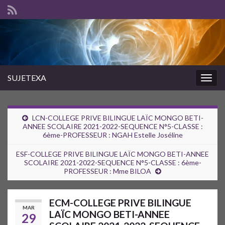
SUJETEXA
Togg
navig
LCN-COLLEGE PRIVE BILINGUE LAÏC MONGO BETI-
ANNEE SCOLAIRE 2021-2022-SEQUENCE N°5-CLASSE :
6ème-PROFESSEUR : NGAH Estelle Joséline
ESF-COLLEGE PRIVE BILINGUE LAÏC MONGO BETI-ANNEE
SCOLAIRE 2021-2022-SEQUENCE N°5-CLASSE : 6ème-
PROFESSEUR : Mme BILOA
ECM-COLLEGE PRIVE BILINGUE
MAR
LAÏC MONGO BETI-ANNEE
29