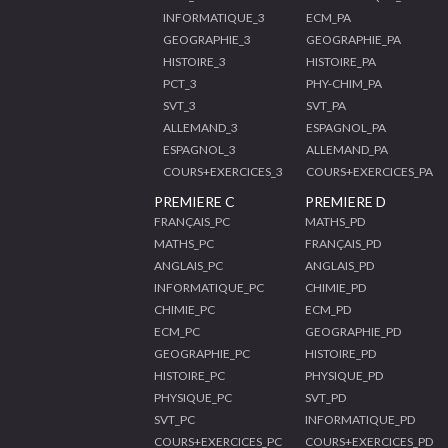
INFORMATIQUE_3
ECM_PA
GEOGRAPHIE_3
GEOGRAPHIE_PA
HISTOIRE_3
HISTOIRE_PA
PCT_3
PHY-CHIM_PA
SVT_3
SVT_PA
ALLEMAND_3
ESPAGNOL_PA
ESPAGNOL_3
ALLEMAND_PA
COURS+EXERCICES_3
COURS+EXERCICES_PA
PREMIERE C
PREMIERE D
FRANÇAIS_PC
MATHS_PD
MATHS_PC
FRANÇAIS_PD
ANGLAIS_PC
ANGLAIS_PD
INFORMATIQUE_PC
CHIMIE_PD
CHIMIE_PC
ECM_PD
ECM_PC
GEOGRAPHIE_PD
GEOGRAPHIE_PC
HISTOIRE_PD
HISTOIRE_PC
PHYSIQUE_PD
PHYSIQUE_PC
SVT_PD
SVT_PC
INFORMATIQUE_PD
COURS+EXERCICES_PC
COURS+EXERCICES_PD