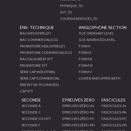
PHYSIQUE_TD
SVT_TD
COURS+EXERCICES_TD
ENS- TECHNIQUE
ANGLOPHONE SECTION
BAC INDUSTRIEL(F)
GCE ORDINARY LEVEL
BAC COMMERCIAL(CG)
GCE ADVANCED LEVEL
PROBATOIRE INDUSTRIEL(F)
FORM I
PROBATOIRE COMMERCIAL(CG)
FORM II
BACCALAURÉAT STT
FORM III
PROBATOIRE STT
FORM IV
SÉRIE CAP INDUSTRIEL
FORM V
SÉRIE CAP COMMERCIAL
LOWER AND UPPER SIXTH
BREVET DE TECHNICIEN
CAP STT
SECONDE
EPREUVES ZÉRO
FASCICULES
SECONDE A
EPREUVES ZÉRO-3e
FASCICULES-3e
SECONDE C
EPREUVES ZÉRO-PA
FASCICULES-PA
SECONDE CG+STT
EPREUVES ZÉRO-PC
FASCICULES-PC
SECONDE F
EPREUVES ZÉRO-PD
FASCICULES-PD