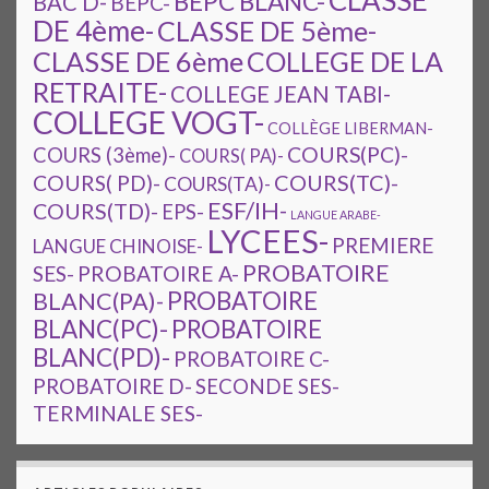
CLASSE
BEPC BLANC-
BAC D-
BEPC-
DE 4ème-
CLASSE DE 5ème-
CLASSE DE 6ème
COLLEGE DE LA
RETRAITE-
COLLEGE JEAN TABI-
COLLEGE VOGT-
COLLÈGE LIBERMAN-
COURS(PC)-
COURS (3ème)-
COURS( PA)-
COURS(TC)-
COURS( PD)-
COURS(TA)-
ESF/IH-
COURS(TD)-
EPS-
LANGUE ARABE-
LYCEES-
PREMIERE
LANGUE CHINOISE-
PROBATOIRE
SES-
PROBATOIRE A-
PROBATOIRE
BLANC(PA)-
BLANC(PC)-
PROBATOIRE
BLANC(PD)-
PROBATOIRE C-
PROBATOIRE D-
SECONDE SES-
TERMINALE SES-